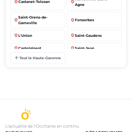
place
place
Castanet-Tolosan
Agne
Saint-Orens-de-
place
place
Fonsorbes
Gameville
place
place
L'Union
Saint-Gaudens
place
place
Castelginest
Saint-Jean
arrow_back
Tout le Haute-Garonne
place
place
Villeneuve-Tolosane
Seysses
L'actualité de l'Occitanie en continu