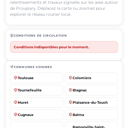
ralentissements et travaux signalés sur les axes autour
de Proupiary. Déplacez la carte ou zoomez pour
explorer le réseau routier local.
routine
CONDITIONS DE CIRCULATION
Conditions indisponibles pour le moment.
near_me
COMMUNES VOISINES
place
place
Toulouse
Colomiers
place
place
Tournefeuille
Blagnac
place
place
Muret
Plaisance-du-Touch
place
place
Cugnaux
Balma
Ramonville-Saint-