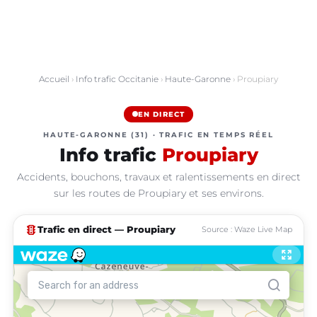
Accueil
›
Info trafic Occitanie
›
Haute-Garonne
› Proupiary
EN DIRECT
HAUTE-GARONNE (31) · TRAFIC EN TEMPS RÉEL
Info trafic
Proupiary
Accidents, bouchons, travaux et ralentissements en direct
sur les routes de Proupiary et ses environs.
traffic
Trafic en direct — Proupiary
Source : Waze Live Map