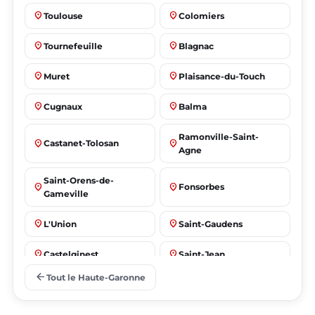
place
place
Toulouse
Colomiers
place
place
Tournefeuille
Blagnac
place
place
Muret
Plaisance-du-Touch
place
place
Cugnaux
Balma
Ramonville-Saint-
place
place
Castanet-Tolosan
Agne
Saint-Orens-de-
place
place
Fonsorbes
Gameville
place
place
L'Union
Saint-Gaudens
place
place
Castelginest
Saint-Jean
arrow_back
Tout le Haute-Garonne
place
place
Villeneuve-Tolosane
Seysses