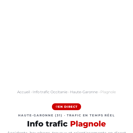
Accueil
›
Info trafic Occitanie
›
Haute-Garonne
› Plagnole
EN DIRECT
HAUTE-GARONNE (31) · TRAFIC EN TEMPS RÉEL
Info trafic
Plagnole
Accidents, bouchons, travaux et ralentissements en direct