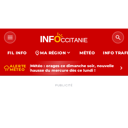
menu
search
expand_more
location_on
FIL INFO
MA RÉGION
MÉTÉO
INFO TRAF
Météo : orages ce dimanche soir, nouvelle
ALERTE
thunderstorm
chevron_right
MÉTÉO
hausse du mercure dès ce lundi !
PUBLICITÉ