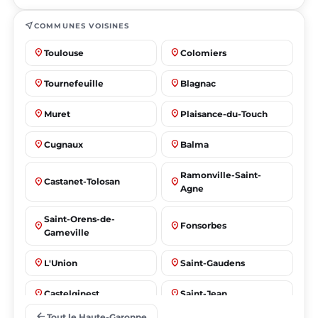
near_me
COMMUNES VOISINES
place
place
Toulouse
Colomiers
place
place
Tournefeuille
Blagnac
place
place
Muret
Plaisance-du-Touch
place
place
Cugnaux
Balma
Ramonville-Saint-
place
place
Castanet-Tolosan
Agne
Saint-Orens-de-
place
place
Fonsorbes
Gameville
place
place
L'Union
Saint-Gaudens
place
place
Castelginest
Saint-Jean
arrow_back
Tout le Haute-Garonne