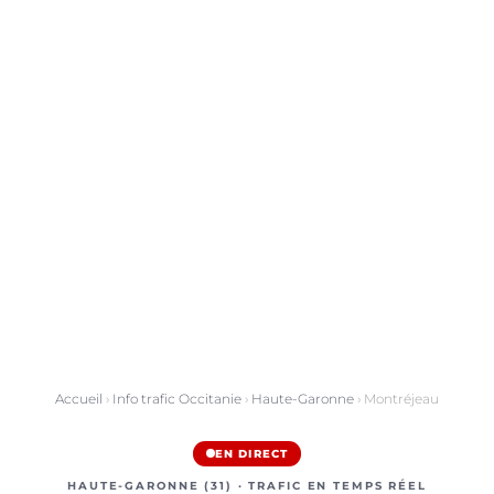
Accueil
›
Info trafic Occitanie
›
Haute-Garonne
› Montréjeau
EN DIRECT
HAUTE-GARONNE (31) · TRAFIC EN TEMPS RÉEL