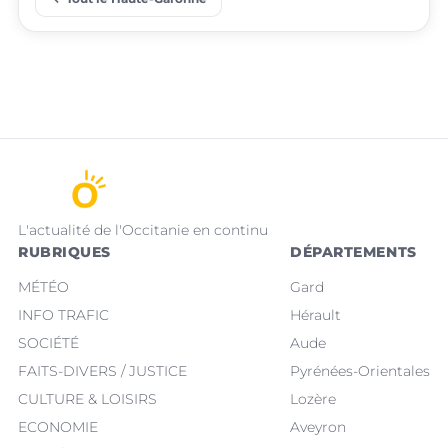
place
place
Villeneuve-Tolosane
Seysses
L'actualité de l'Occitanie en continu
RUBRIQUES
DÉPARTEMENTS
MÉTÉO
Gard
INFO TRAFIC
Hérault
SOCIÉTÉ
Aude
FAITS-DIVERS / JUSTICE
Pyrénées-Orientales
CULTURE & LOISIRS
Lozère
ECONOMIE
Aveyron