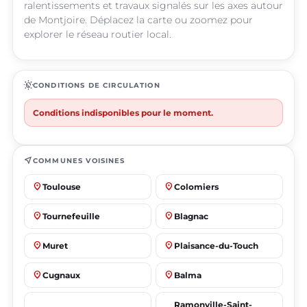
ralentissements et travaux signalés sur les axes autour
de Montjoire. Déplacez la carte ou zoomez pour
explorer le réseau routier local.
routine
CONDITIONS DE CIRCULATION
Conditions indisponibles pour le moment.
near_me
COMMUNES VOISINES
place
place
Toulouse
Colomiers
place
place
Tournefeuille
Blagnac
place
place
Muret
Plaisance-du-Touch
place
place
Cugnaux
Balma
Ramonville-Saint-