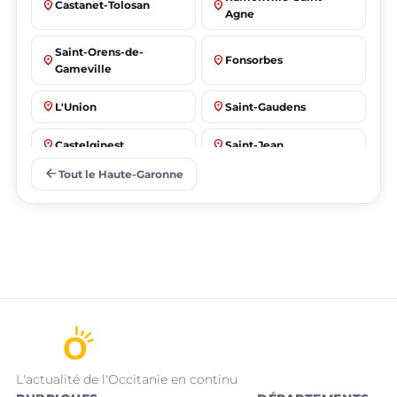
place
place
Castanet-Tolosan
Agne
Saint-Orens-de-
place
place
Fonsorbes
Gameville
place
place
L'Union
Saint-Gaudens
place
place
Castelginest
Saint-Jean
arrow_back
Tout le Haute-Garonne
place
place
Villeneuve-Tolosane
Seysses
L'actualité de l'Occitanie en continu