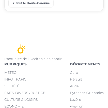
arrow_back
Tout le Haute-Garonne
place
place
Villeneuve-Tolosane
Seysses
L'actualité de l'Occitanie en continu
RUBRIQUES
DÉPARTEMENTS
MÉTÉO
Gard
INFO TRAFIC
Hérault
SOCIÉTÉ
Aude
FAITS-DIVERS / JUSTICE
Pyrénées-Orientales
CULTURE & LOISIRS
Lozère
ECONOMIE
Aveyron