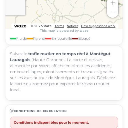
Fluide
Ralenti
Embouteillé
Bloqué
Suivez le
trafic routier en temps réel à Montégut-
Lauragais
(Haute-Garonne). La carte ci-dessus,
alimentée par Waze, affiche en direct les accidents,
embouteillages, ralentissements et travaux signalés
sur les axes autour de Montégut-Lauragais. Déplacez
la carte ou zoomez pour explorer le réseau routier
local.
routine
CONDITIONS DE CIRCULATION
Conditions indisponibles pour le moment.