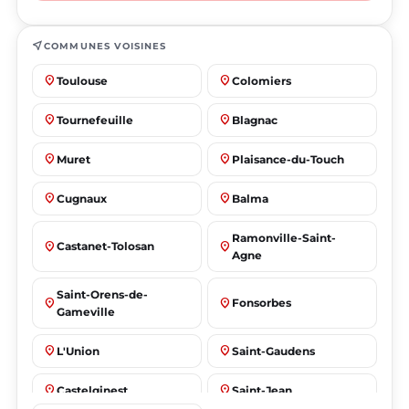
near_me
COMMUNES VOISINES
place
place
Toulouse
Colomiers
place
place
Tournefeuille
Blagnac
place
place
Muret
Plaisance-du-Touch
place
place
Cugnaux
Balma
Ramonville-Saint-
place
place
Castanet-Tolosan
Agne
Saint-Orens-de-
place
place
Fonsorbes
Gameville
place
place
L'Union
Saint-Gaudens
place
place
Castelginest
Saint-Jean