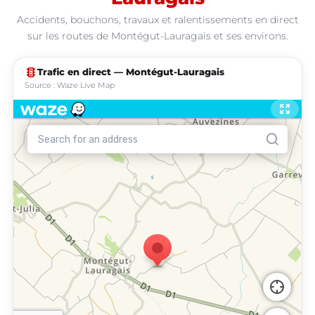
Accidents, bouchons, travaux et ralentissements en direct
sur les routes de Montégut-Lauragais et ses environs.
traffic
Trafic en direct — Montégut-Lauragais
Source : Waze Live Map