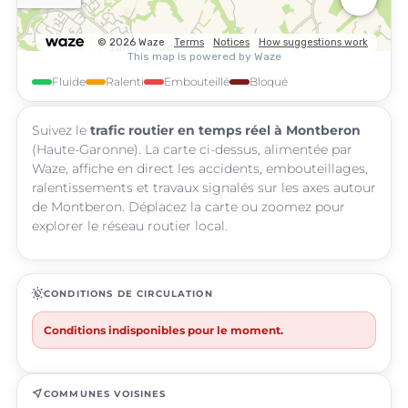
Fluide
Ralenti
Embouteillé
Bloqué
Suivez le
trafic routier en temps réel à Montberon
(Haute-Garonne). La carte ci-dessus, alimentée par
Waze, affiche en direct les accidents, embouteillages,
ralentissements et travaux signalés sur les axes autour
de Montberon. Déplacez la carte ou zoomez pour
explorer le réseau routier local.
routine
CONDITIONS DE CIRCULATION
Conditions indisponibles pour le moment.
near_me
COMMUNES VOISINES