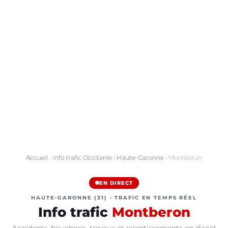
Accueil
›
Info trafic Occitanie
›
Haute-Garonne
› Montberon
EN DIRECT
HAUTE-GARONNE (31) · TRAFIC EN TEMPS RÉEL
Info trafic
Montberon
Accidents, bouchons, travaux et ralentissements en direct