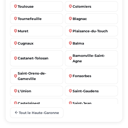
place
place
Toulouse
Colomiers
place
place
Tournefeuille
Blagnac
place
place
Muret
Plaisance-du-Touch
place
place
Cugnaux
Balma
Ramonville-Saint-
place
place
Castanet-Tolosan
Agne
Saint-Orens-de-
place
place
Fonsorbes
Gameville
place
place
L'Union
Saint-Gaudens
place
place
Castelginest
Saint-Jean
arrow_back
Tout le Haute-Garonne
place
place
Villeneuve-Tolosane
Seysses