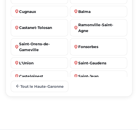
place
place
Cugnaux
Balma
Ramonville-Saint-
place
place
Castanet-Tolosan
Agne
Saint-Orens-de-
place
place
Fonsorbes
Gameville
place
place
L'Union
Saint-Gaudens
place
place
Castelginest
Saint-Jean
arrow_back
Tout le Haute-Garonne
place
place
Villeneuve-Tolosane
Seysses