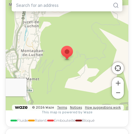
Fluide
Ralenti
Embouteillé
Bloqué