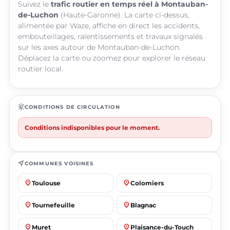
Suivez le
trafic routier en temps réel à Montauban-
de-Luchon
(Haute-Garonne). La carte ci-dessus,
alimentée par Waze, affiche en direct les accidents,
embouteillages, ralentissements et travaux signalés
sur les axes autour de Montauban-de-Luchon.
Déplacez la carte ou zoomez pour explorer le réseau
routier local.
routine
CONDITIONS DE CIRCULATION
Conditions indisponibles pour le moment.
near_me
COMMUNES VOISINES
place
place
Toulouse
Colomiers
place
place
Tournefeuille
Blagnac
place
place
Muret
Plaisance-du-Touch