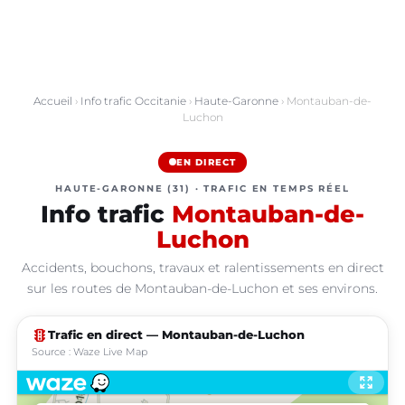
Accueil
›
Info trafic Occitanie
›
Haute-Garonne
› Montauban-de-
Luchon
EN DIRECT
HAUTE-GARONNE (31) · TRAFIC EN TEMPS RÉEL
Info trafic
Montauban-de-
Luchon
Accidents, bouchons, travaux et ralentissements en direct
sur les routes de Montauban-de-Luchon et ses environs.
traffic
Trafic en direct — Montauban-de-Luchon
Source : Waze Live Map