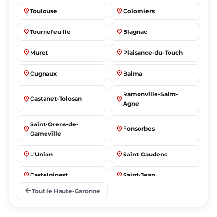
place
place
Toulouse
Colomiers
place
place
Tournefeuille
Blagnac
place
place
Muret
Plaisance-du-Touch
place
place
Cugnaux
Balma
Ramonville-Saint-
place
place
Castanet-Tolosan
Agne
Saint-Orens-de-
place
place
Fonsorbes
Gameville
place
place
L'Union
Saint-Gaudens
place
place
Castelginest
Saint-Jean
arrow_back
Tout le Haute-Garonne
place
place
Villeneuve-Tolosane
Seysses