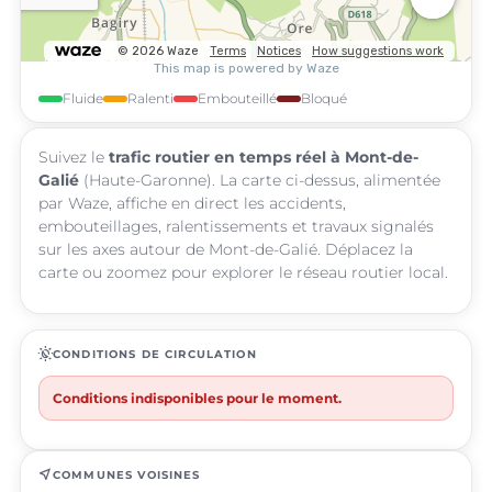
Fluide
Ralenti
Embouteillé
Bloqué
Suivez le
trafic routier en temps réel à Mont-de-
Galié
(Haute-Garonne). La carte ci-dessus, alimentée
par Waze, affiche en direct les accidents,
embouteillages, ralentissements et travaux signalés
sur les axes autour de Mont-de-Galié. Déplacez la
carte ou zoomez pour explorer le réseau routier local.
routine
CONDITIONS DE CIRCULATION
Conditions indisponibles pour le moment.
near_me
COMMUNES VOISINES