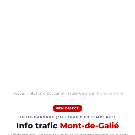
Accueil
›
Info trafic Occitanie
›
Haute-Garonne
› Mont-de-Galié
EN DIRECT
HAUTE-GARONNE (31) · TRAFIC EN TEMPS RÉEL
Info trafic
Mont-de-Galié
Accidents, bouchons, travaux et ralentissements en direct