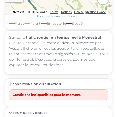
Fluide
Ralenti
Embouteillé
Bloqué
Suivez le
trafic routier en temps réel à Monestrol
(Haute-Garonne). La carte ci-dessus, alimentée par
Waze, affiche en direct les accidents, embouteillages,
ralentissements et travaux signalés sur les axes autour
de Monestrol. Déplacez la carte ou zoomez pour
explorer le réseau routier local.
routine
CONDITIONS DE CIRCULATION
Conditions indisponibles pour le moment.
near_me
COMMUNES VOISINES