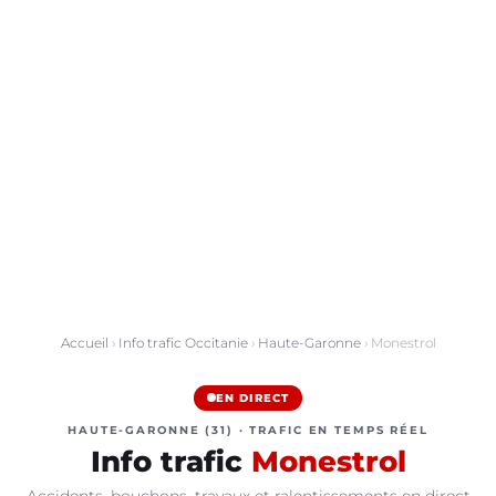
Accueil
›
Info trafic Occitanie
›
Haute-Garonne
› Monestrol
EN DIRECT
HAUTE-GARONNE (31) · TRAFIC EN TEMPS RÉEL
Info trafic
Monestrol
Accidents, bouchons, travaux et ralentissements en direct