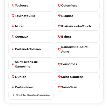
place
place
Toulouse
Colomiers
place
place
Tournefeuille
Blagnac
place
place
Muret
Plaisance-du-Touch
place
place
Cugnaux
Balma
Ramonville-Saint-
place
place
Castanet-Tolosan
Agne
Saint-Orens-de-
place
place
Fonsorbes
Gameville
place
place
L'Union
Saint-Gaudens
place
place
Castelginest
Saint-Jean
arrow_back
Tout le Haute-Garonne
place
place
Villeneuve-Tolosane
Seysses