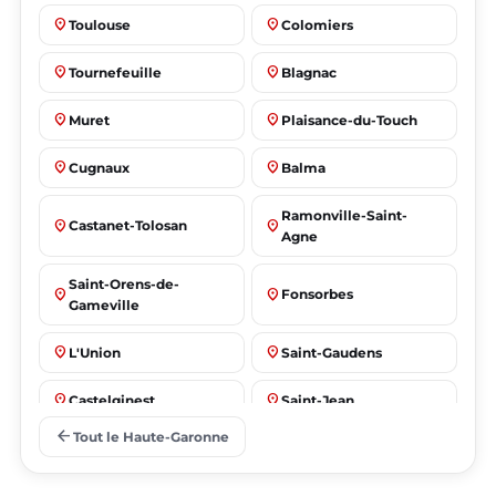
place
place
Toulouse
Colomiers
place
place
Tournefeuille
Blagnac
place
place
Muret
Plaisance-du-Touch
place
place
Cugnaux
Balma
Ramonville-Saint-
place
place
Castanet-Tolosan
Agne
Saint-Orens-de-
place
place
Fonsorbes
Gameville
place
place
L'Union
Saint-Gaudens
place
place
Castelginest
Saint-Jean
arrow_back
Tout le Haute-Garonne
place
place
Villeneuve-Tolosane
Seysses