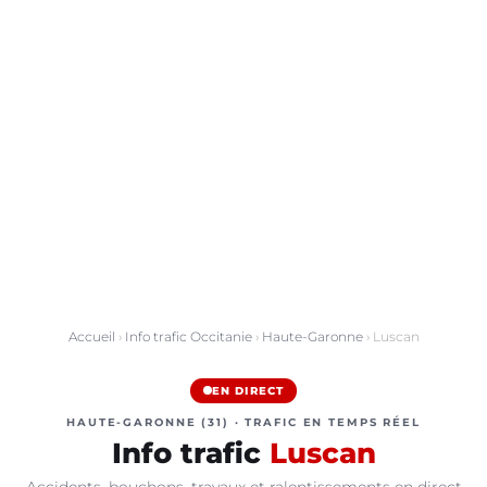
Accueil
›
Info trafic Occitanie
›
Haute-Garonne
› Luscan
EN DIRECT
HAUTE-GARONNE (31) · TRAFIC EN TEMPS RÉEL
Info trafic
Luscan
Accidents, bouchons, travaux et ralentissements en direct