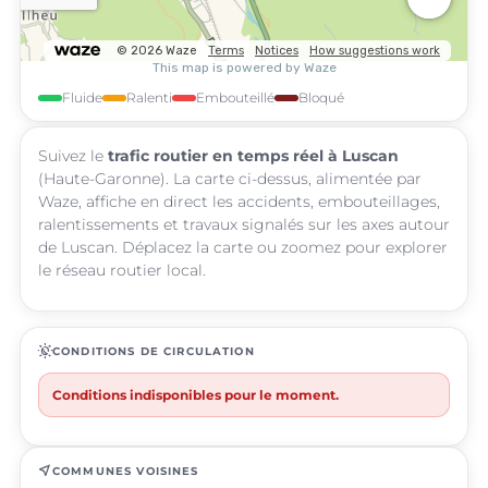
Fluide
Ralenti
Embouteillé
Bloqué
Suivez le
trafic routier en temps réel à Luscan
(Haute-Garonne). La carte ci-dessus, alimentée par
Waze, affiche en direct les accidents, embouteillages,
ralentissements et travaux signalés sur les axes autour
de Luscan. Déplacez la carte ou zoomez pour explorer
le réseau routier local.
routine
CONDITIONS DE CIRCULATION
Conditions indisponibles pour le moment.
near_me
COMMUNES VOISINES