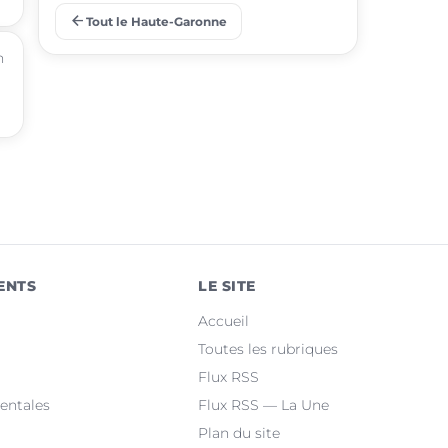
arrow_back
Tout le Haute-Garonne
place
Ramonville-Saint-Agne
n
place
Saint-Orens-de-Gameville
place
Fonsorbes
place
L'Union
place
Saint-Gaudens
place
Castelginest
ENTS
LE SITE
place
Saint-Jean
Accueil
place
Villeneuve-Tolosane
Toutes les rubriques
Flux RSS
place
Seysses
entales
Flux RSS — La Une
Plan du site