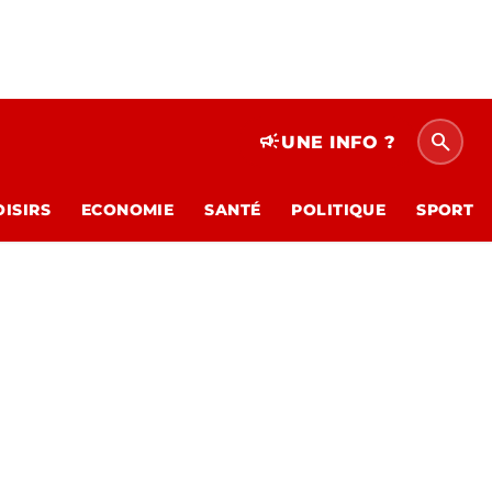
search
campaign
UNE INFO ?
OISIRS
ECONOMIE
SANTÉ
POLITIQUE
SPORT