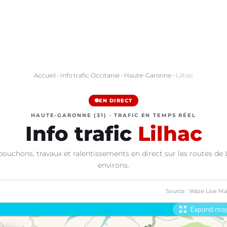
Accueil
›
Info trafic Occitanie
›
Haute-Garonne
› Lilhac
EN DIRECT
HAUTE-GARONNE (31) · TRAFIC EN TEMPS RÉEL
Info trafic
Lilhac
bouchons, travaux et ralentissements en direct sur les routes de L
environs.
Source : Waze Live M