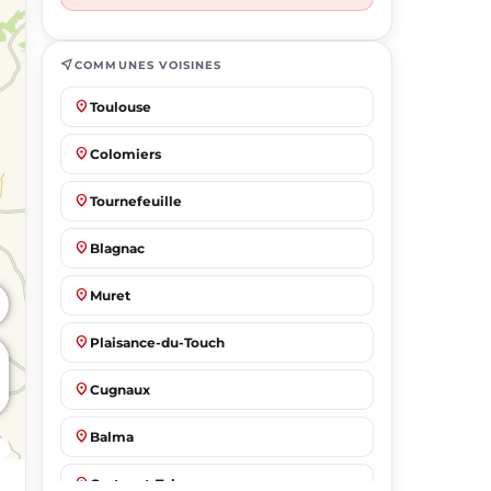
near_me
COMMUNES VOISINES
place
Toulouse
place
Colomiers
place
Tournefeuille
place
Blagnac
place
Muret
place
Plaisance-du-Touch
place
Cugnaux
place
Balma
place
Castanet-Tolosan