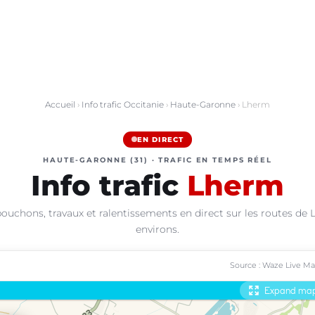
Accueil
›
Info trafic Occitanie
›
Haute-Garonne
› Lherm
EN DIRECT
HAUTE-GARONNE (31) · TRAFIC EN TEMPS RÉEL
Info trafic
Lherm
bouchons, travaux et ralentissements en direct sur les routes de 
environs.
Source : Waze Live M