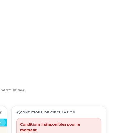
Lherm et ses
ap
routine
CONDITIONS DE CIRCULATION
Conditions indisponibles pour le
moment.