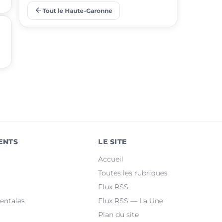
arrow_back
Tout le Haute-Garonne
place
Ramonville-Saint-Agne
place
Saint-Orens-de-Gameville
place
Fonsorbes
place
L'Union
place
Saint-Gaudens
place
Castelginest
ENTS
LE SITE
place
Saint-Jean
Accueil
place
Villeneuve-Tolosane
Toutes les rubriques
Flux RSS
place
Seysses
entales
Flux RSS — La Une
Plan du site