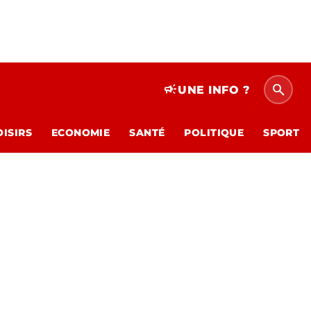
search
campaign
UNE INFO ?
OISIRS
ECONOMIE
SANTÉ
POLITIQUE
SPORT