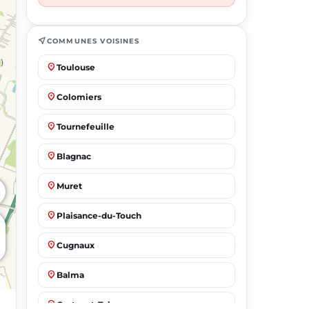
near_me
COMMUNES VOISINES
place
Toulouse
place
Colomiers
place
Tournefeuille
place
Blagnac
place
Muret
place
Plaisance-du-Touch
place
Cugnaux
place
Balma
place
Castanet-Tolosan