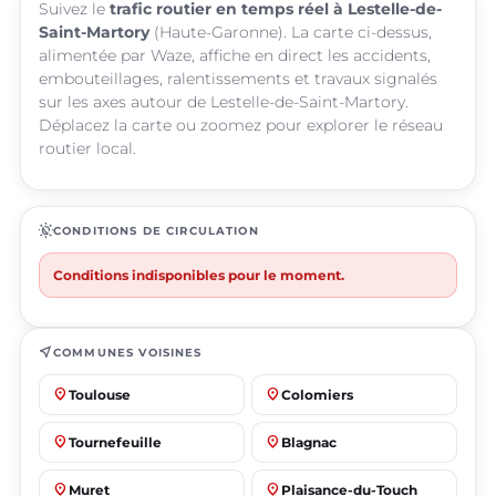
Suivez le
trafic routier en temps réel à Lestelle-de-
Saint-Martory
(Haute-Garonne). La carte ci-dessus,
alimentée par Waze, affiche en direct les accidents,
embouteillages, ralentissements et travaux signalés
sur les axes autour de Lestelle-de-Saint-Martory.
Déplacez la carte ou zoomez pour explorer le réseau
routier local.
routine
CONDITIONS DE CIRCULATION
Conditions indisponibles pour le moment.
near_me
COMMUNES VOISINES
place
place
Toulouse
Colomiers
place
place
Tournefeuille
Blagnac
place
place
Muret
Plaisance-du-Touch