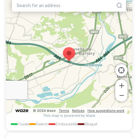
Fluide
Ralenti
Embouteillé
Bloqué