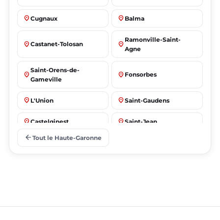
place
place
Cugnaux
Balma
Ramonville-Saint-
place
place
Castanet-Tolosan
Agne
Saint-Orens-de-
place
place
Fonsorbes
Gameville
place
place
L'Union
Saint-Gaudens
place
place
Castelginest
Saint-Jean
arrow_back
Tout le Haute-Garonne
place
place
Villeneuve-Tolosane
Seysses