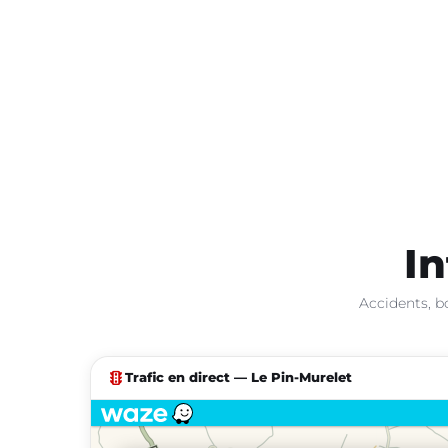
In
Accidents, b
traffic
Trafic en direct — Le Pin-Murelet