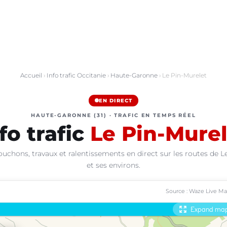
Accueil
›
Info trafic Occitanie
›
Haute-Garonne
› Le Pin-Murelet
EN DIRECT
HAUTE-GARONNE (31) · TRAFIC EN TEMPS RÉEL
fo trafic
Le Pin-Murel
ouchons, travaux et ralentissements en direct sur les routes de L
et ses environs.
Source : Waze Live M