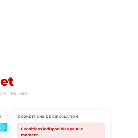
et
e Pin-Murelet
ap
routine
CONDITIONS DE CIRCULATION
Conditions indisponibles pour le
moment.