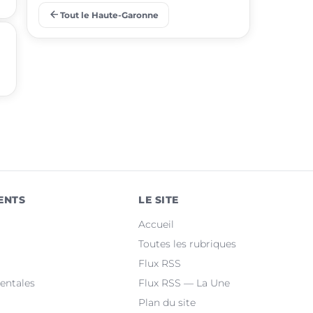
arrow_back
Tout le Haute-Garonne
place
Ramonville-Saint-Agne
place
Saint-Orens-de-Gameville
place
Fonsorbes
place
L'Union
place
Saint-Gaudens
place
Castelginest
ENTS
LE SITE
place
Saint-Jean
Accueil
place
Villeneuve-Tolosane
Toutes les rubriques
Flux RSS
place
Seysses
entales
Flux RSS — La Une
Plan du site