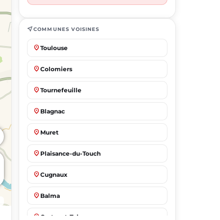
near_me
COMMUNES VOISINES
place
Toulouse
place
Colomiers
place
Tournefeuille
place
Blagnac
place
Muret
place
Plaisance-du-Touch
place
Cugnaux
place
Balma
place
Castanet-Tolosan