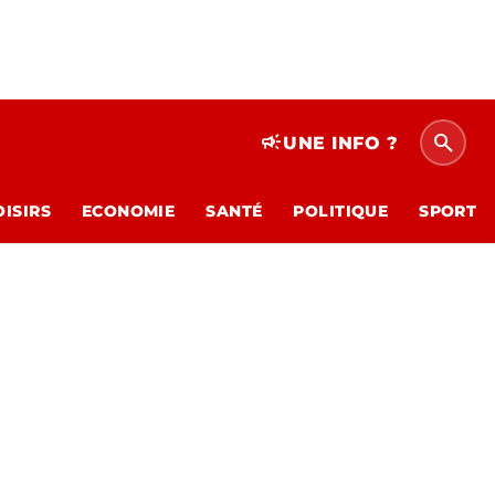
search
campaign
UNE INFO ?
OISIRS
ECONOMIE
SANTÉ
POLITIQUE
SPORT