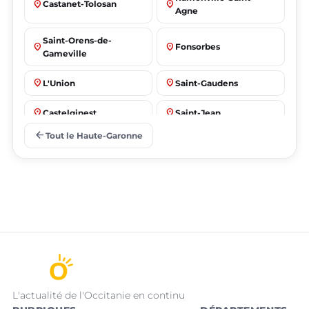
place
place
Castanet-Tolosan
Agne
Saint-Orens-de-
place
place
Fonsorbes
Gameville
place
place
L'Union
Saint-Gaudens
place
place
Castelginest
Saint-Jean
arrow_back
Tout le Haute-Garonne
place
place
Villeneuve-Tolosane
Seysses
L'actualité de l'Occitanie en continu