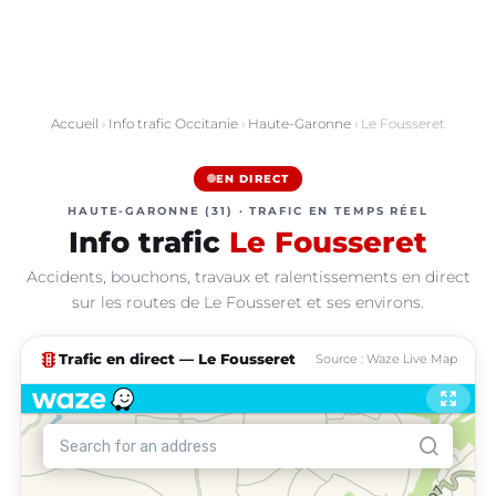
Accueil
›
Info trafic Occitanie
›
Haute-Garonne
› Le Fousseret
EN DIRECT
HAUTE-GARONNE (31) · TRAFIC EN TEMPS RÉEL
Info trafic
Le Fousseret
Accidents, bouchons, travaux et ralentissements en direct
sur les routes de Le Fousseret et ses environs.
traffic
Trafic en direct — Le Fousseret
Source : Waze Live Map