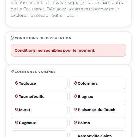
ralentissements et travaux signalés sur les axes autour
de Le Fousseret. Déplacez la carte ou zoomez pour
explorer le réseau routier local.
routine
CONDITIONS DE CIRCULATION
Conditions indisponibles pour le moment.
near_me
COMMUNES VOISINES
place
place
Toulouse
Colomiers
place
place
Tournefeuille
Blagnac
place
place
Muret
Plaisance-du-Touch
place
place
Cugnaux
Balma
Ramonville-Saint-