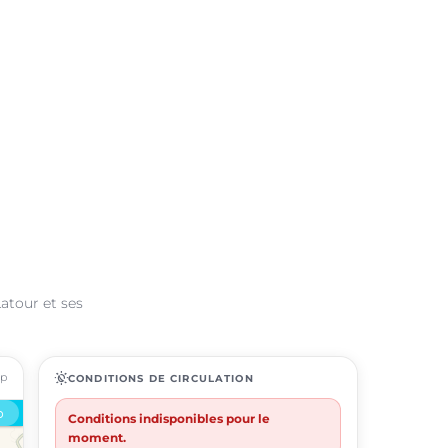
Latour et ses
ap
routine
CONDITIONS DE CIRCULATION
Conditions indisponibles pour le
moment.