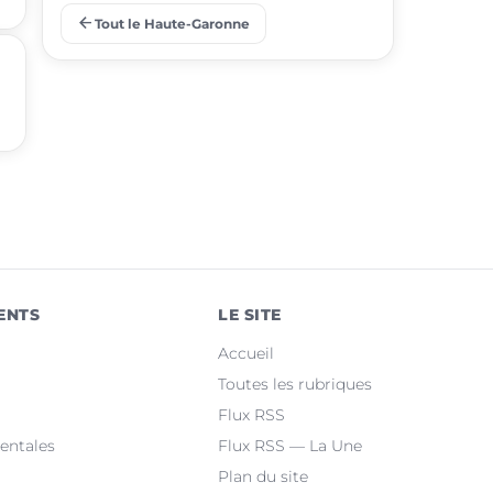
arrow_back
Tout le Haute-Garonne
place
Ramonville-Saint-Agne
place
Saint-Orens-de-Gameville
place
Fonsorbes
place
L'Union
place
Saint-Gaudens
place
Castelginest
ENTS
LE SITE
place
Saint-Jean
Accueil
place
Villeneuve-Tolosane
Toutes les rubriques
Flux RSS
place
Seysses
entales
Flux RSS — La Une
Plan du site