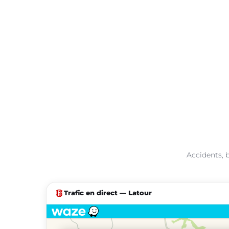
Accidents, b
traffic
Trafic en direct — Latour