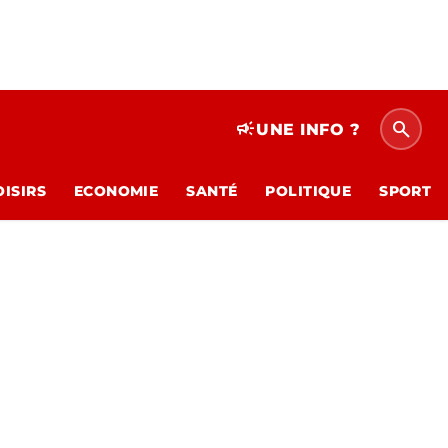
search
campaign
UNE INFO ?
OISIRS
ECONOMIE
SANTÉ
POLITIQUE
SPORT