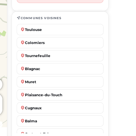
near_me
COMMUNES VOISINES
place
Toulouse
place
Colomiers
place
Tournefeuille
place
Blagnac
place
Muret
place
Plaisance-du-Touch
place
Cugnaux
place
Balma
place
Castanet-Tolosan