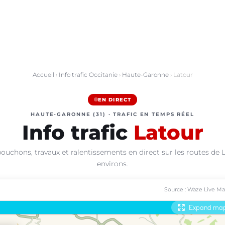
Accueil
›
Info trafic Occitanie
›
Haute-Garonne
› Latour
EN DIRECT
HAUTE-GARONNE (31) · TRAFIC EN TEMPS RÉEL
Info trafic
Latour
ouchons, travaux et ralentissements en direct sur les routes de 
environs.
Source : Waze Live M