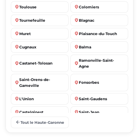
place
place
Toulouse
Colomiers
place
place
Tournefeuille
Blagnac
place
place
Muret
Plaisance-du-Touch
place
place
Cugnaux
Balma
Ramonville-Saint-
place
place
Castanet-Tolosan
Agne
Saint-Orens-de-
place
place
Fonsorbes
Gameville
place
place
L'Union
Saint-Gaudens
place
place
Castelginest
Saint-Jean
arrow_back
Tout le Haute-Garonne
place
place
Villeneuve-Tolosane
Seysses