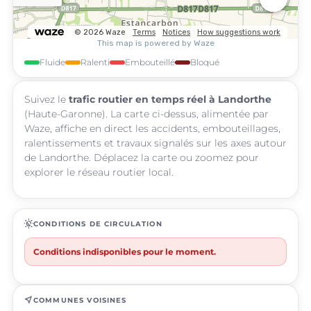
Fluide
Ralenti
Embouteillé
Bloqué
Suivez le
trafic routier en temps réel à Landorthe
(Haute-Garonne). La carte ci-dessus, alimentée par
Waze, affiche en direct les accidents, embouteillages,
ralentissements et travaux signalés sur les axes autour
de Landorthe. Déplacez la carte ou zoomez pour
explorer le réseau routier local.
routine
CONDITIONS DE CIRCULATION
Conditions indisponibles pour le moment.
near_me
COMMUNES VOISINES