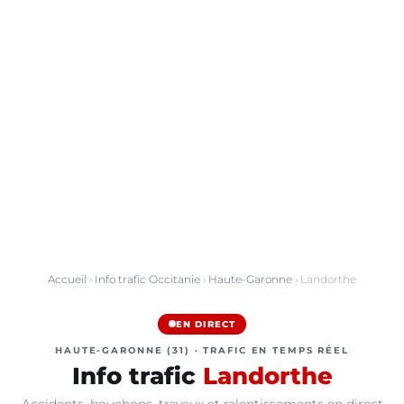
Accueil
›
Info trafic Occitanie
›
Haute-Garonne
› Landorthe
EN DIRECT
HAUTE-GARONNE (31) · TRAFIC EN TEMPS RÉEL
Info trafic
Landorthe
Accidents, bouchons, travaux et ralentissements en direct