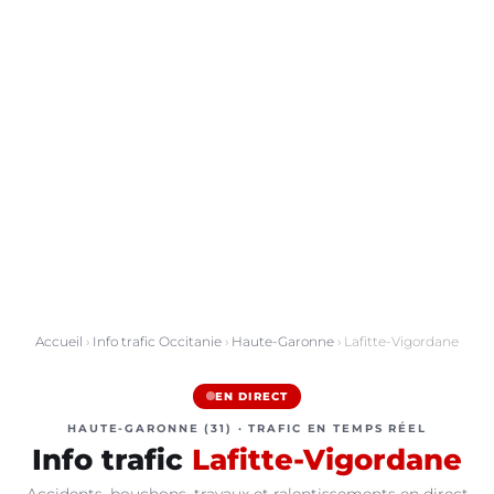
Accueil
›
Info trafic Occitanie
›
Haute-Garonne
› Lafitte-Vigordane
EN DIRECT
HAUTE-GARONNE (31) · TRAFIC EN TEMPS RÉEL
Info trafic
Lafitte-Vigordane
Accidents, bouchons, travaux et ralentissements en direct