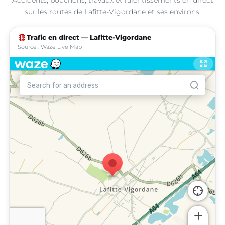
sur les routes de Lafitte-Vigordane et ses environs.
traffic
Trafic en direct — Lafitte-Vigordane
Source : Waze Live Map