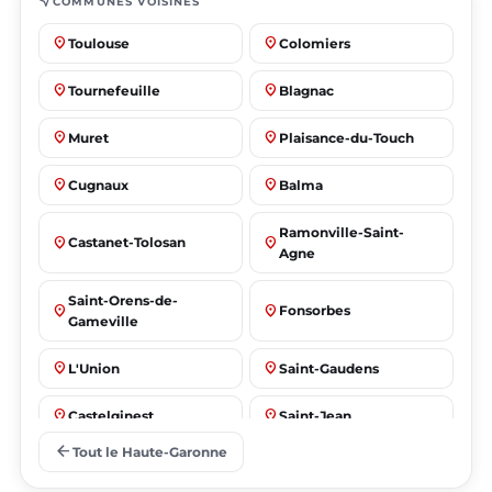
near_me
COMMUNES VOISINES
place
place
Toulouse
Colomiers
place
place
Tournefeuille
Blagnac
place
place
Muret
Plaisance-du-Touch
place
place
Cugnaux
Balma
Ramonville-Saint-
place
place
Castanet-Tolosan
Agne
Saint-Orens-de-
place
place
Fonsorbes
Gameville
place
place
L'Union
Saint-Gaudens
place
place
Castelginest
Saint-Jean
arrow_back
Tout le Haute-Garonne
place
place
Villeneuve-Tolosane
Seysses