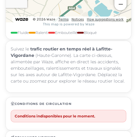
Fluide
Ralenti
Embouteillé
Bloqué
Suivez le
trafic routier en temps réel à Lafitte-
Vigordane
(Haute-Garonne). La carte ci-dessus,
alimentée par Waze, affiche en direct les accidents,
embouteillages, ralentissements et travaux signalés
sur les axes autour de Lafitte-Vigordane. Déplacez la
carte ou zoomez pour explorer le réseau routier local.
routine
CONDITIONS DE CIRCULATION
Conditions indisponibles pour le moment.