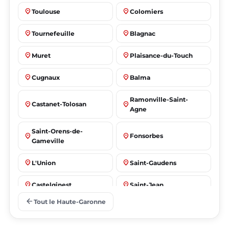
place
place
Toulouse
Colomiers
place
place
Tournefeuille
Blagnac
place
place
Muret
Plaisance-du-Touch
place
place
Cugnaux
Balma
Ramonville-Saint-
place
place
Castanet-Tolosan
Agne
Saint-Orens-de-
place
place
Fonsorbes
Gameville
place
place
L'Union
Saint-Gaudens
place
place
Castelginest
Saint-Jean
arrow_back
Tout le Haute-Garonne
place
place
Villeneuve-Tolosane
Seysses