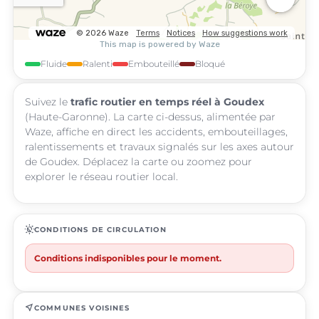
Fluide
Ralenti
Embouteillé
Bloqué
Suivez le
trafic routier en temps réel à Goudex
(Haute-Garonne). La carte ci-dessus, alimentée par
Waze, affiche en direct les accidents, embouteillages,
ralentissements et travaux signalés sur les axes autour
de Goudex. Déplacez la carte ou zoomez pour
explorer le réseau routier local.
routine
CONDITIONS DE CIRCULATION
Conditions indisponibles pour le moment.
near_me
COMMUNES VOISINES