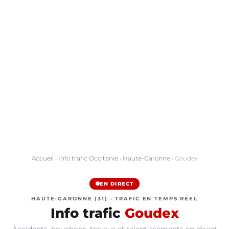
Accueil
›
Info trafic Occitanie
›
Haute-Garonne
› Goudex
EN DIRECT
HAUTE-GARONNE (31) · TRAFIC EN TEMPS RÉEL
Info trafic
Goudex
Accidents, bouchons, travaux et ralentissements en direct