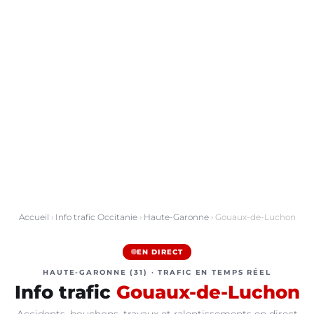
Accueil
›
Info trafic Occitanie
›
Haute-Garonne
› Gouaux-de-Luchon
EN DIRECT
HAUTE-GARONNE (31) · TRAFIC EN TEMPS RÉEL
Info trafic
Gouaux-de-Luchon
Accidents, bouchons, travaux et ralentissements en direct