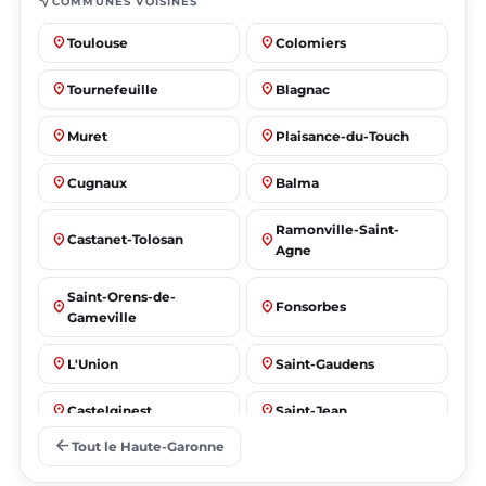
near_me
COMMUNES VOISINES
place
place
Toulouse
Colomiers
place
place
Tournefeuille
Blagnac
place
place
Muret
Plaisance-du-Touch
place
place
Cugnaux
Balma
Ramonville-Saint-
place
place
Castanet-Tolosan
Agne
Saint-Orens-de-
place
place
Fonsorbes
Gameville
place
place
L'Union
Saint-Gaudens
place
place
Castelginest
Saint-Jean
arrow_back
Tout le Haute-Garonne
place
place
Villeneuve-Tolosane
Seysses