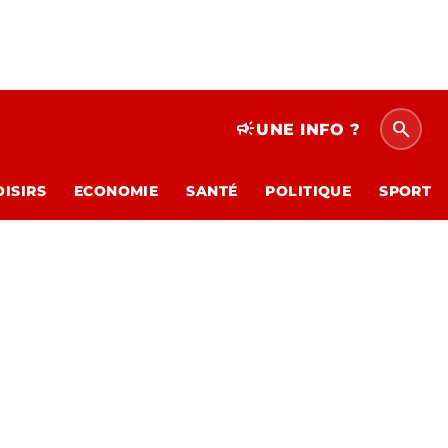
search
campaign
UNE INFO ?
OISIRS
ECONOMIE
SANTÉ
POLITIQUE
SPORT