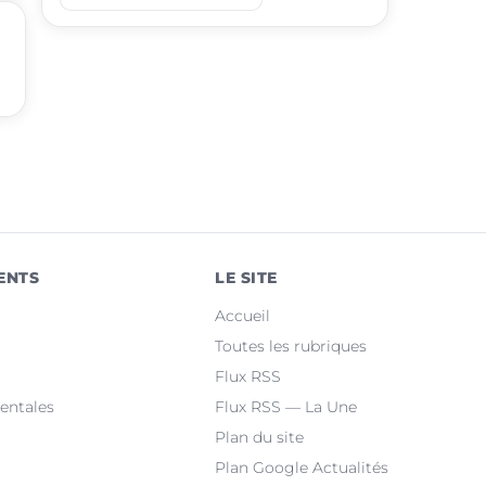
place
Ramonville-Saint-Agne
place
Saint-Orens-de-Gameville
place
Fonsorbes
place
L'Union
place
Saint-Gaudens
place
Castelginest
ENTS
LE SITE
place
Saint-Jean
Accueil
place
Villeneuve-Tolosane
Toutes les rubriques
Flux RSS
place
Seysses
entales
Flux RSS — La Une
Plan du site
Plan Google Actualités