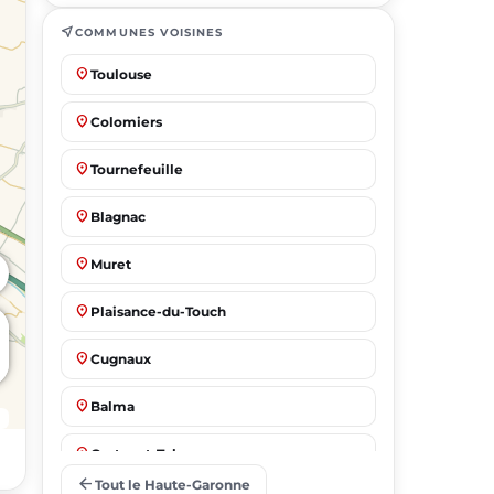
near_me
COMMUNES VOISINES
place
Toulouse
place
Colomiers
place
Tournefeuille
place
Blagnac
place
Muret
place
Plaisance-du-Touch
place
Cugnaux
place
Balma
place
Castanet-Tolosan
arrow_back
Tout le Haute-Garonne