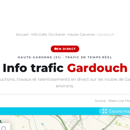
Accueil
›
Info trafic Occitanie
›
Haute-Garonne
› Gardouch
EN DIRECT
HAUTE-GARONNE (31) · TRAFIC EN TEMPS RÉEL
Info trafic
Gardouch
uchons, travaux et ralentissements en direct sur les routes de G
environs.
Source : Waze Live M