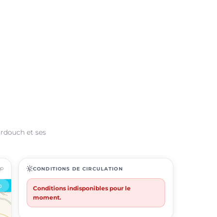
ardouch et ses
ap
routine
CONDITIONS DE CIRCULATION
Conditions indisponibles pour le
moment.