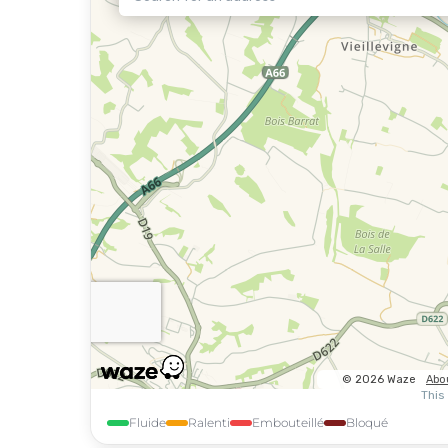
Fluide
Ralenti
Embouteillé
Bloqué