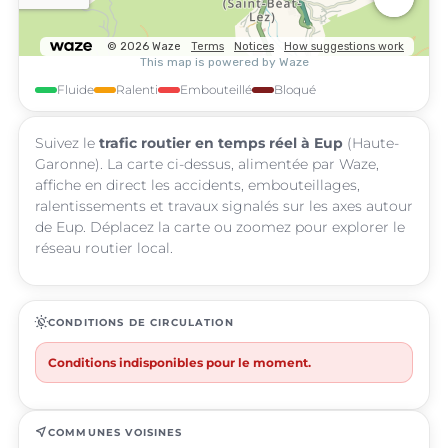
Fluide
Ralenti
Embouteillé
Bloqué
Suivez le
trafic routier en temps réel à Eup
(Haute-
Garonne). La carte ci-dessus, alimentée par Waze,
affiche en direct les accidents, embouteillages,
ralentissements et travaux signalés sur les axes autour
de Eup. Déplacez la carte ou zoomez pour explorer le
réseau routier local.
routine
CONDITIONS DE CIRCULATION
Conditions indisponibles pour le moment.
near_me
COMMUNES VOISINES