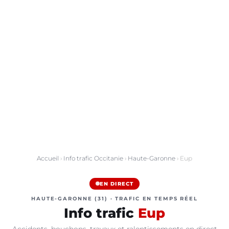
Accueil
›
Info trafic Occitanie
›
Haute-Garonne
› Eup
EN DIRECT
HAUTE-GARONNE (31) · TRAFIC EN TEMPS RÉEL
Info trafic
Eup
Accidents, bouchons, travaux et ralentissements en direct