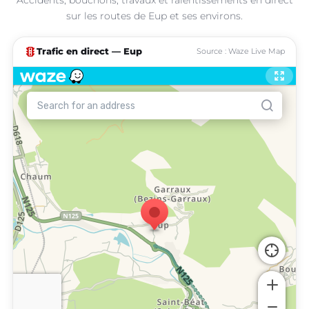
sur les routes de Eup et ses environs.
traffic
Trafic en direct — Eup
Source : Waze Live Map