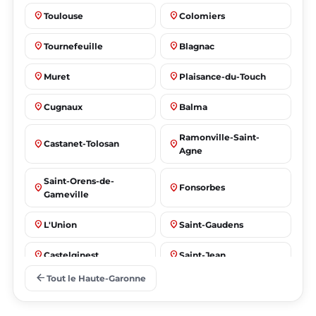
place
place
Toulouse
Colomiers
place
place
Tournefeuille
Blagnac
place
place
Muret
Plaisance-du-Touch
place
place
Cugnaux
Balma
Ramonville-Saint-
place
place
Castanet-Tolosan
Agne
Saint-Orens-de-
place
place
Fonsorbes
Gameville
place
place
L'Union
Saint-Gaudens
place
place
Castelginest
Saint-Jean
arrow_back
Tout le Haute-Garonne
place
place
Villeneuve-Tolosane
Seysses