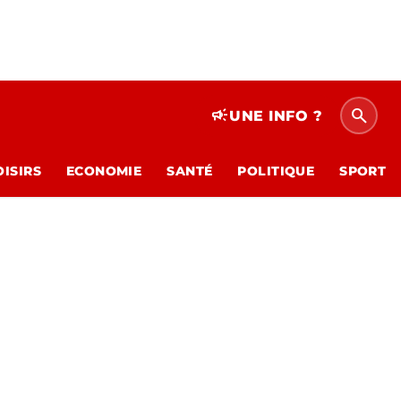
search
campaign
UNE INFO ?
OISIRS
ECONOMIE
SANTÉ
POLITIQUE
SPORT