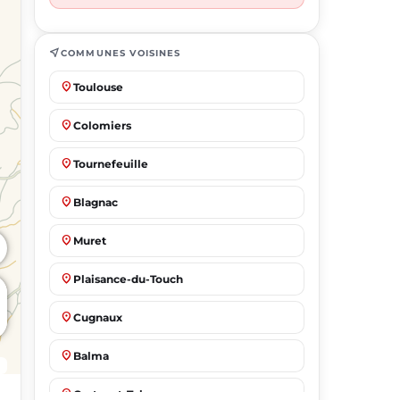
near_me
COMMUNES VOISINES
place
Toulouse
place
Colomiers
place
Tournefeuille
place
Blagnac
place
Muret
place
Plaisance-du-Touch
place
Cugnaux
place
Balma
place
Castanet-Tolosan