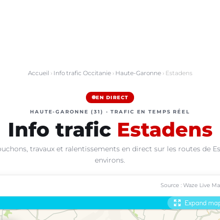
Accueil
›
Info trafic Occitanie
›
Haute-Garonne
› Estadens
EN DIRECT
HAUTE-GARONNE (31) · TRAFIC EN TEMPS RÉEL
Info trafic
Estadens
uchons, travaux et ralentissements en direct sur les routes de E
environs.
Source : Waze Live M