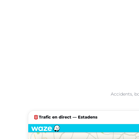
Accidents, bo
traffic
Trafic en direct — Estadens