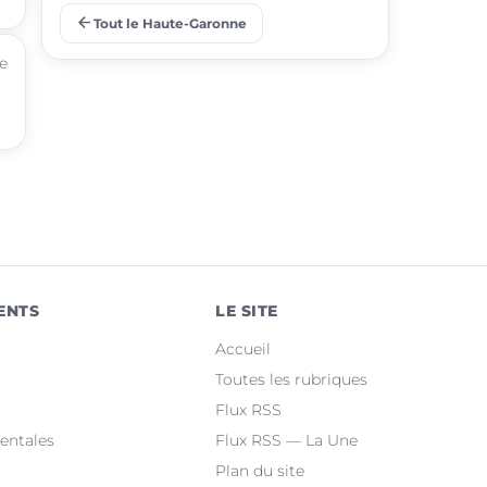
arrow_back
Tout le Haute-Garonne
place
Ramonville-Saint-Agne
e
place
Saint-Orens-de-Gameville
place
Fonsorbes
place
L'Union
place
Saint-Gaudens
place
Castelginest
ENTS
LE SITE
place
Saint-Jean
Accueil
place
Villeneuve-Tolosane
Toutes les rubriques
Flux RSS
place
Seysses
entales
Flux RSS — La Une
Plan du site