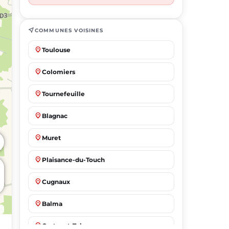
near_me
COMMUNES VOISINES
place
Toulouse
place
Colomiers
place
Tournefeuille
place
Blagnac
place
Muret
place
Plaisance-du-Touch
place
Cugnaux
place
Balma
place
Castanet-Tolosan