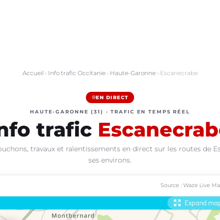
Accueil
›
Info trafic Occitanie
›
Haute-Garonne
› Escanecrabe
EN DIRECT
HAUTE-GARONNE (31) · TRAFIC EN TEMPS RÉEL
nfo trafic
Escanecrab
ouchons, travaux et ralentissements en direct sur les routes de E
ses environs.
Source : Waze Live M