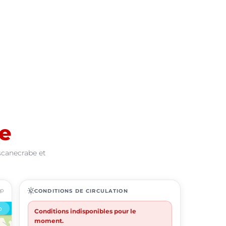
e
scanecrabe et
ap
routine
CONDITIONS DE CIRCULATION
Conditions indisponibles pour le
moment.