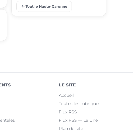
arrow_back
Tout le Haute-Garonne
place
Ramonville-Saint-Agne
place
Saint-Orens-de-Gameville
place
Fonsorbes
place
L'Union
place
Saint-Gaudens
place
Castelginest
ENTS
LE SITE
place
Saint-Jean
Accueil
place
Villeneuve-Tolosane
Toutes les rubriques
Flux RSS
place
Seysses
entales
Flux RSS — La Une
Plan du site