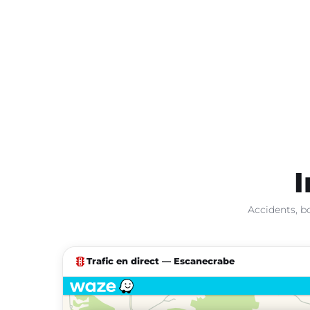
I
Accidents, b
traffic
Trafic en direct — Escanecrabe