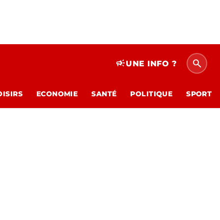
search
campaign
UNE INFO ?
OISIRS
ECONOMIE
SANTÉ
POLITIQUE
SPORT