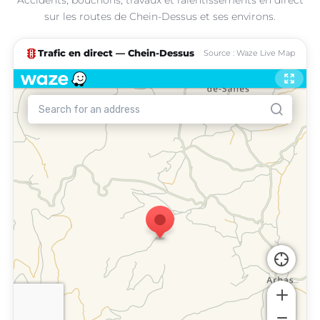
sur les routes de Chein-Dessus et ses environs.
traffic
Trafic en direct — Chein-Dessus
Source : Waze Live Map