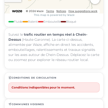
Fluide
Ralenti
Embouteillé
Bloqué
Suivez le
trafic routier en temps réel à Chein-
Dessus
(Haute-Garonne). La carte ci-dessus,
alimentée par Waze, affiche en direct les accidents,
embouteillages, ralentissements et travaux signalés
sur les axes autour de Chein-Dessus. Déplacez la carte
ou zoomez pour explorer le réseau routier local.
routine
CONDITIONS DE CIRCULATION
Conditions indisponibles pour le moment.
near_me
COMMUNES VOISINES