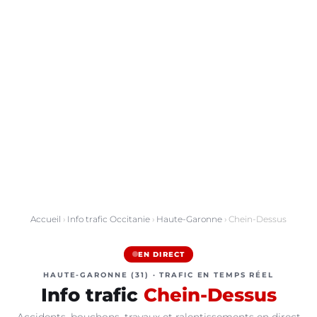
Accueil
›
Info trafic Occitanie
›
Haute-Garonne
› Chein-Dessus
EN DIRECT
HAUTE-GARONNE (31) · TRAFIC EN TEMPS RÉEL
Info trafic
Chein-Dessus
Accidents, bouchons, travaux et ralentissements en direct