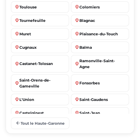
place
place
Toulouse
Colomiers
place
place
Tournefeuille
Blagnac
place
place
Muret
Plaisance-du-Touch
place
place
Cugnaux
Balma
Ramonville-Saint-
place
place
Castanet-Tolosan
Agne
Saint-Orens-de-
place
place
Fonsorbes
Gameville
place
place
L'Union
Saint-Gaudens
place
place
Castelginest
Saint-Jean
arrow_back
Tout le Haute-Garonne
place
place
Villeneuve-Tolosane
Seysses