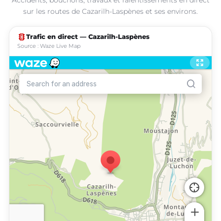
sur les routes de Cazarilh-Laspènes et ses environs.
traffic
Trafic en direct — Cazarilh-Laspènes
Source : Waze Live Map