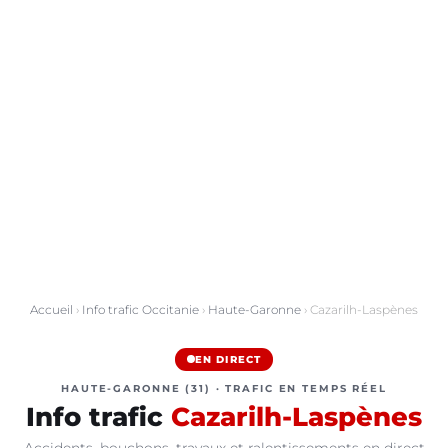
Accueil
›
Info trafic Occitanie
›
Haute-Garonne
› Cazarilh-Laspènes
EN DIRECT
HAUTE-GARONNE (31) · TRAFIC EN TEMPS RÉEL
Info trafic
Cazarilh-Laspènes
Accidents, bouchons, travaux et ralentissements en direct