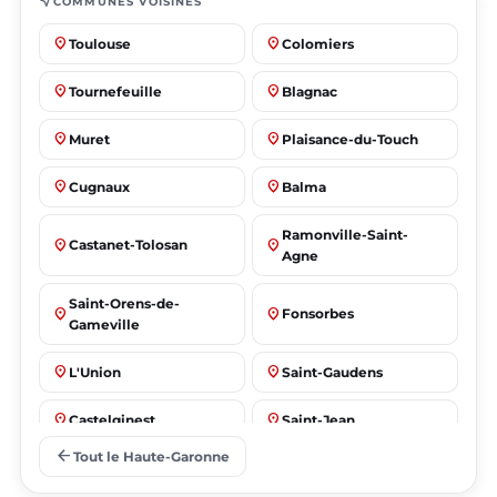
near_me
COMMUNES VOISINES
place
place
Toulouse
Colomiers
place
place
Tournefeuille
Blagnac
place
place
Muret
Plaisance-du-Touch
place
place
Cugnaux
Balma
Ramonville-Saint-
place
place
Castanet-Tolosan
Agne
Saint-Orens-de-
place
place
Fonsorbes
Gameville
place
place
L'Union
Saint-Gaudens
place
place
Castelginest
Saint-Jean
arrow_back
Tout le Haute-Garonne
place
place
Villeneuve-Tolosane
Seysses