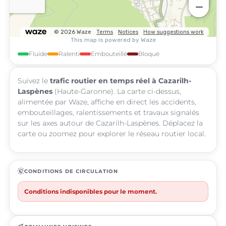
Fluide
Ralenti
Embouteillé
Bloqué
Suivez le
trafic routier en temps réel à Cazarilh-
Laspènes
(Haute-Garonne). La carte ci-dessus,
alimentée par Waze, affiche en direct les accidents,
embouteillages, ralentissements et travaux signalés
sur les axes autour de Cazarilh-Laspènes. Déplacez la
carte ou zoomez pour explorer le réseau routier local.
routine
CONDITIONS DE CIRCULATION
Conditions indisponibles pour le moment.