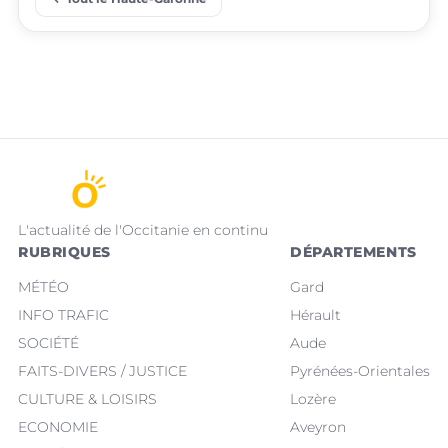
place
place
Villeneuve-Tolosane
Seysses
L'actualité de l'Occitanie en continu
RUBRIQUES
DÉPARTEMENTS
MÉTÉO
Gard
INFO TRAFIC
Hérault
SOCIÉTÉ
Aude
FAITS-DIVERS / JUSTICE
Pyrénées-Orientales
CULTURE & LOISIRS
Lozère
ECONOMIE
Aveyron