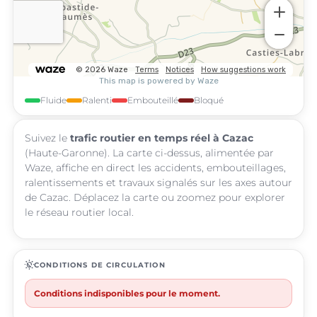
Fluide
Ralenti
Embouteillé
Bloqué
Suivez le
trafic routier en temps réel à Cazac
(Haute-Garonne). La carte ci-dessus, alimentée par
Waze, affiche en direct les accidents, embouteillages,
ralentissements et travaux signalés sur les axes autour
de Cazac. Déplacez la carte ou zoomez pour explorer
le réseau routier local.
routine
CONDITIONS DE CIRCULATION
Conditions indisponibles pour le moment.