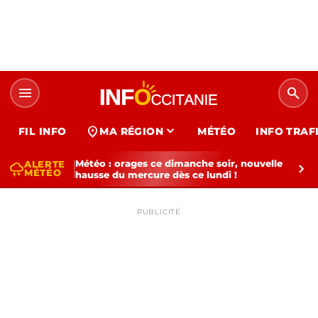
menu
search
expand_more
location_on
FIL INFO
MA RÉGION
MÉTÉO
INFO TRAF
Météo : orages ce dimanche soir, nouvelle
ALERTE
thunderstorm
chevron_right
MÉTÉO
hausse du mercure dès ce lundi !
PUBLICITÉ