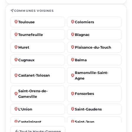
near_me
COMMUNES VOISINES
place
place
Toulouse
Colomiers
place
place
Tournefeuille
Blagnac
place
place
Muret
Plaisance-du-Touch
place
place
Cugnaux
Balma
Ramonville-Saint-
place
place
Castanet-Tolosan
Agne
Saint-Orens-de-
place
place
Fonsorbes
Gameville
place
place
L'Union
Saint-Gaudens
place
place
Castelginest
Saint-Jean
arrow_back
Tout le Haute-Garonne