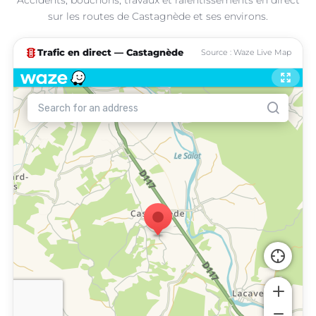
sur les routes de Castagnède et ses environs.
traffic
Trafic en direct — Castagnède
Source : Waze Live Map