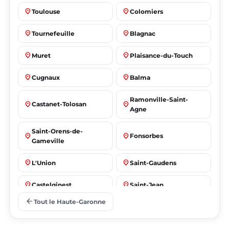
place
place
Toulouse
Colomiers
place
place
Tournefeuille
Blagnac
place
place
Muret
Plaisance-du-Touch
place
place
Cugnaux
Balma
Ramonville-Saint-
place
place
Castanet-Tolosan
Agne
Saint-Orens-de-
place
place
Fonsorbes
Gameville
place
place
L'Union
Saint-Gaudens
place
place
Castelginest
Saint-Jean
arrow_back
Tout le Haute-Garonne
place
place
Villeneuve-Tolosane
Seysses