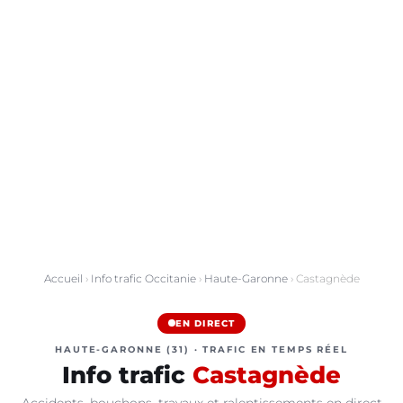
Accueil
›
Info trafic Occitanie
›
Haute-Garonne
› Castagnède
EN DIRECT
HAUTE-GARONNE (31) · TRAFIC EN TEMPS RÉEL
Info trafic
Castagnède
Accidents, bouchons, travaux et ralentissements en direct