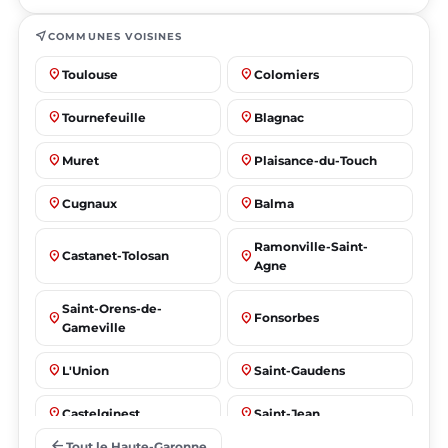
near_me
COMMUNES VOISINES
place
place
Toulouse
Colomiers
place
place
Tournefeuille
Blagnac
place
place
Muret
Plaisance-du-Touch
place
place
Cugnaux
Balma
Ramonville-Saint-
place
place
Castanet-Tolosan
Agne
Saint-Orens-de-
place
place
Fonsorbes
Gameville
place
place
L'Union
Saint-Gaudens
place
place
Castelginest
Saint-Jean
arrow_back
Tout le Haute-Garonne