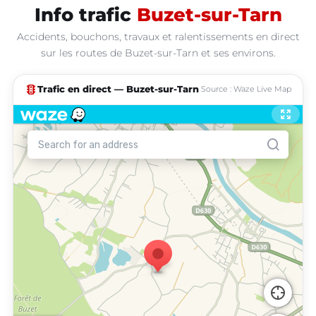
Info trafic
Buzet-sur-Tarn
Accidents, bouchons, travaux et ralentissements en direct
sur les routes de Buzet-sur-Tarn et ses environs.
traffic
Trafic en direct — Buzet-sur-Tarn
Source : Waze Live Map