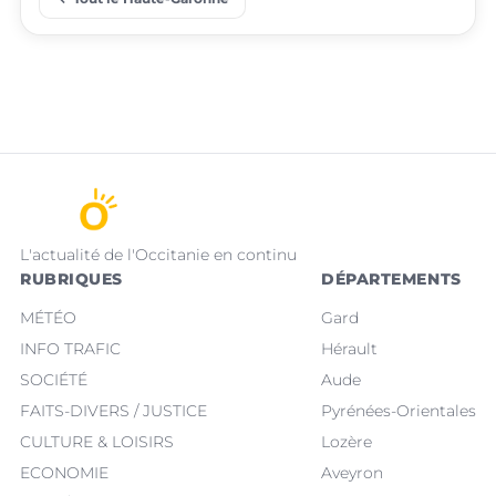
place
place
Villeneuve-Tolosane
Seysses
L'actualité de l'Occitanie en continu
RUBRIQUES
DÉPARTEMENTS
MÉTÉO
Gard
INFO TRAFIC
Hérault
SOCIÉTÉ
Aude
FAITS-DIVERS / JUSTICE
Pyrénées-Orientales
CULTURE & LOISIRS
Lozère
ECONOMIE
Aveyron