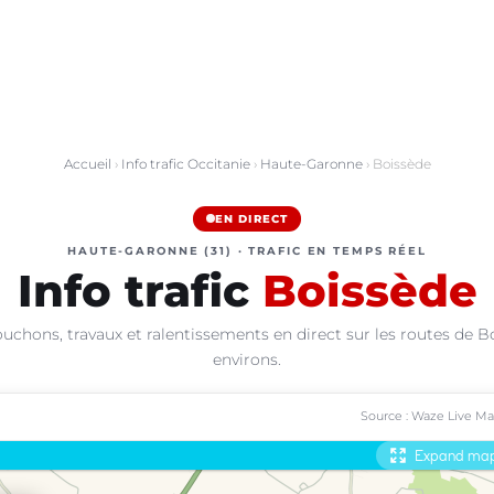
Accueil
›
Info trafic Occitanie
›
Haute-Garonne
› Boissède
EN DIRECT
HAUTE-GARONNE (31) · TRAFIC EN TEMPS RÉEL
Info trafic
Boissède
uchons, travaux et ralentissements en direct sur les routes de B
environs.
Source : Waze Live M