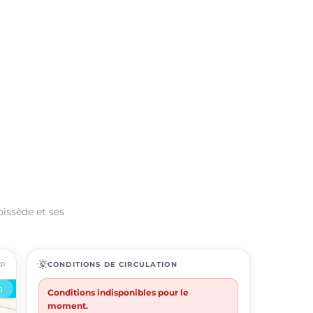
oissède et ses
ap
routine
CONDITIONS DE CIRCULATION
Conditions indisponibles pour le
moment.