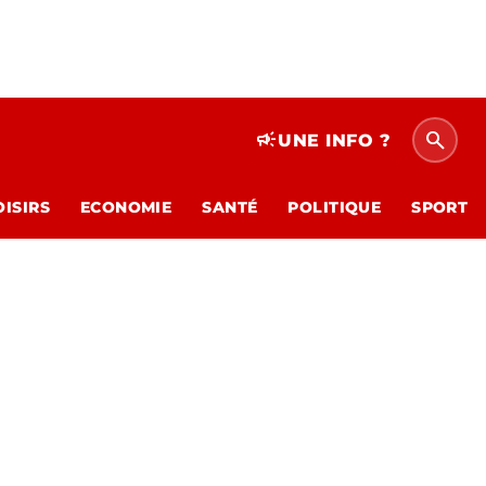
search
campaign
UNE INFO ?
OISIRS
ECONOMIE
SANTÉ
POLITIQUE
SPORT