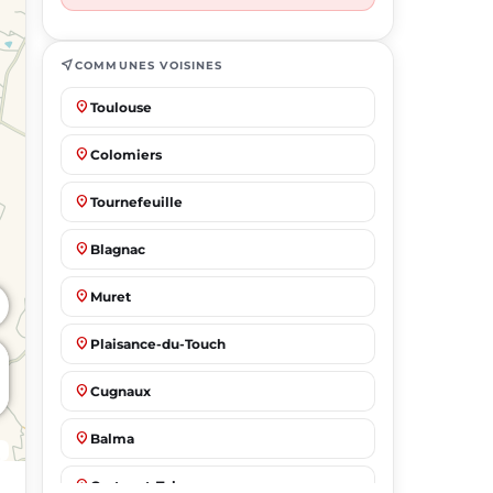
near_me
COMMUNES VOISINES
place
Toulouse
place
Colomiers
place
Tournefeuille
place
Blagnac
place
Muret
place
Plaisance-du-Touch
place
Cugnaux
place
Balma
place
Castanet-Tolosan