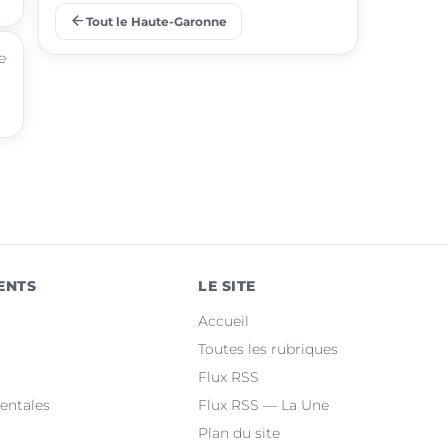
arrow_back
Tout le Haute-Garonne
place
Ramonville-Saint-Agne
e
place
Saint-Orens-de-Gameville
place
Fonsorbes
place
L'Union
place
Saint-Gaudens
place
Castelginest
ENTS
LE SITE
place
Saint-Jean
Accueil
place
Villeneuve-Tolosane
Toutes les rubriques
Flux RSS
place
Seysses
entales
Flux RSS — La Une
Plan du site