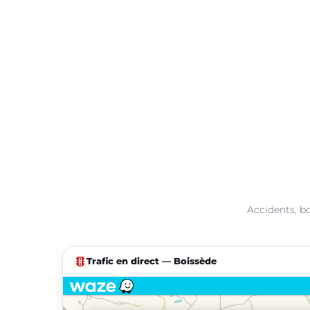
Accidents, bo
traffic
Trafic en direct — Boissède