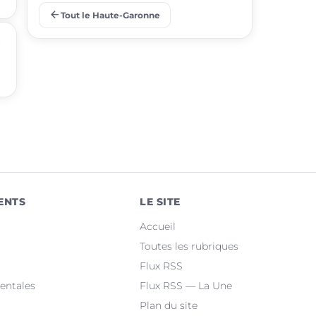
arrow_back
Tout le Haute-Garonne
place
Ramonville-Saint-Agne
n
place
Saint-Orens-de-Gameville
place
Fonsorbes
place
L'Union
place
Saint-Gaudens
place
Castelginest
ENTS
LE SITE
place
Saint-Jean
Accueil
place
Villeneuve-Tolosane
Toutes les rubriques
Flux RSS
place
Seysses
entales
Flux RSS — La Une
Plan du site