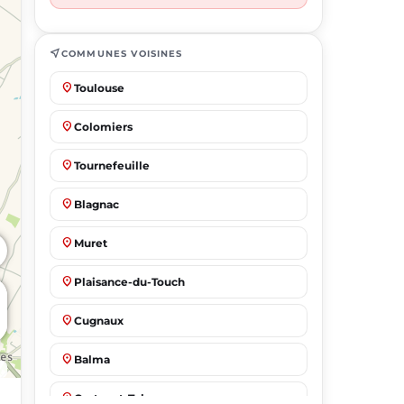
near_me
COMMUNES VOISINES
place
Toulouse
place
Colomiers
place
Tournefeuille
place
Blagnac
place
Muret
place
Plaisance-du-Touch
place
Cugnaux
place
Balma
place
Castanet-Tolosan