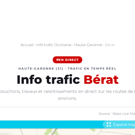
Accueil
›
Info trafic Occitanie
›
Haute-Garonne
› Bérat
EN DIRECT
HAUTE-GARONNE (31) · TRAFIC EN TEMPS RÉEL
Info trafic
Bérat
bouchons, travaux et ralentissements en direct sur les routes de 
environs.
Source : Waze Live M