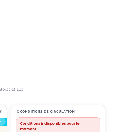
Bérat et ses
ap
routine
CONDITIONS DE CIRCULATION
Conditions indisponibles pour le
moment.