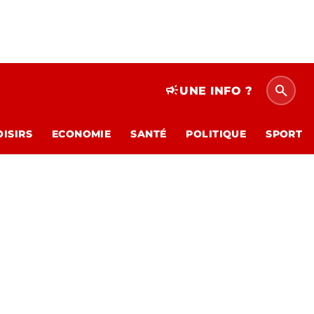
search
campaign
UNE INFO ?
OISIRS
ECONOMIE
SANTÉ
POLITIQUE
SPORT