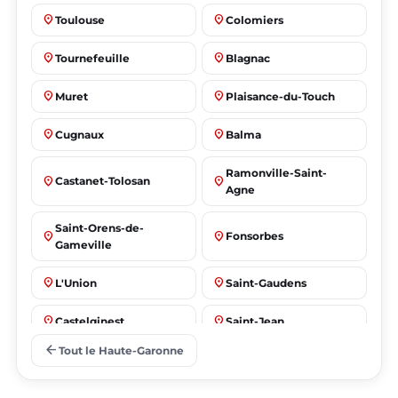
place
place
Toulouse
Colomiers
place
place
Tournefeuille
Blagnac
place
place
Muret
Plaisance-du-Touch
place
place
Cugnaux
Balma
Ramonville-Saint-
place
place
Castanet-Tolosan
Agne
Saint-Orens-de-
place
place
Fonsorbes
Gameville
place
place
L'Union
Saint-Gaudens
place
place
Castelginest
Saint-Jean
arrow_back
Tout le Haute-Garonne
place
place
Villeneuve-Tolosane
Seysses