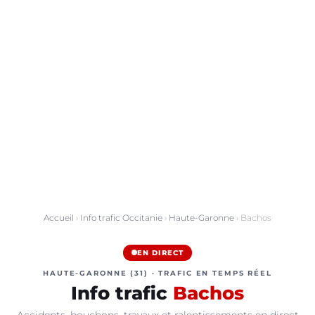
Accueil
›
Info trafic Occitanie
›
Haute-Garonne
› Bachos
EN DIRECT
HAUTE-GARONNE (31) · TRAFIC EN TEMPS RÉEL
Info trafic
Bachos
Accidents, bouchons, travaux et ralentissements en direct