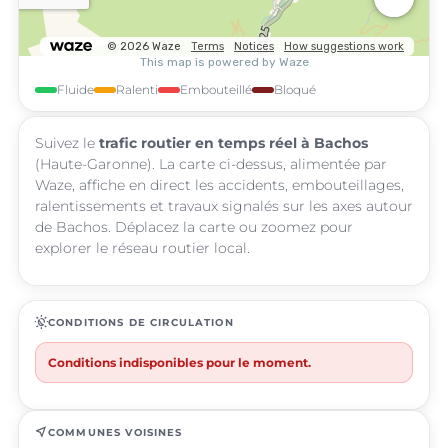
Fluide
Ralenti
Embouteillé
Bloqué
Suivez le
trafic routier en temps réel à Bachos
(Haute-Garonne). La carte ci-dessus, alimentée par
Waze, affiche en direct les accidents, embouteillages,
ralentissements et travaux signalés sur les axes autour
de Bachos. Déplacez la carte ou zoomez pour
explorer le réseau routier local.
routine
CONDITIONS DE CIRCULATION
Conditions indisponibles pour le moment.
near_me
COMMUNES VOISINES