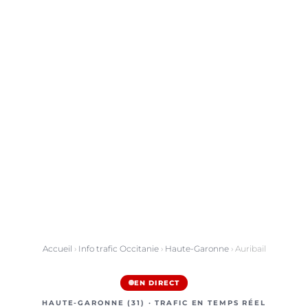
Accueil
›
Info trafic Occitanie
›
Haute-Garonne
› Auribail
EN DIRECT
HAUTE-GARONNE (31) · TRAFIC EN TEMPS RÉEL