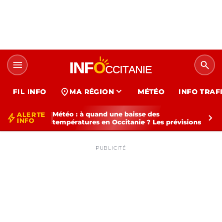
menu
search
expand_more
location_on
FIL INFO
MA RÉGION
MÉTÉO
INFO TRAF
Météo : à quand une baisse des
ALERTE
bolt
chevron_right
INFO
températures en Occitanie ? Les prévisions
PUBLICITÉ