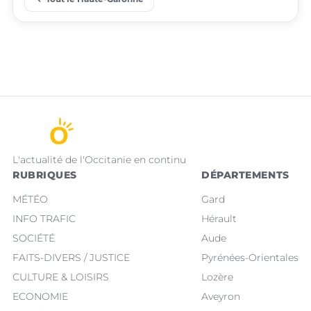
place
place
Villeneuve-Tolosane
Seysses
L'actualité de l'Occitanie en continu
RUBRIQUES
DÉPARTEMENTS
MÉTÉO
Gard
INFO TRAFIC
Hérault
SOCIÉTÉ
Aude
FAITS-DIVERS / JUSTICE
Pyrénées-Orientales
CULTURE & LOISIRS
Lozère
ECONOMIE
Aveyron