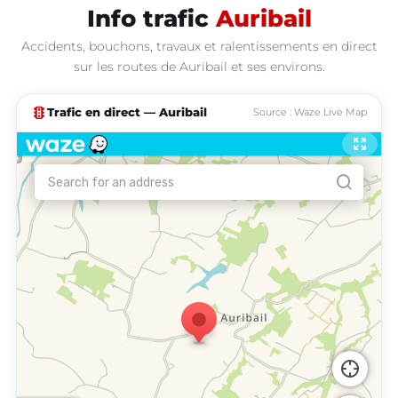
Info trafic
Auribail
Accidents, bouchons, travaux et ralentissements en direct
sur les routes de Auribail et ses environs.
traffic
Trafic en direct — Auribail
Source : Waze Live Map