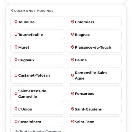
near_me
COMMUNES VOISINES
place
place
Toulouse
Colomiers
place
place
Tournefeuille
Blagnac
place
place
Muret
Plaisance-du-Touch
place
place
Cugnaux
Balma
Ramonville-Saint-
place
place
Castanet-Tolosan
Agne
Saint-Orens-de-
place
place
Fonsorbes
Gameville
place
place
L'Union
Saint-Gaudens
place
place
Castelginest
Saint-Jean
arrow_back
Tout le Haute-Garonne