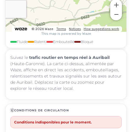
Fluide
Ralenti
Embouteillé
Bloqué
Suivez le
trafic routier en temps réel à Auribail
(Haute-Garonne). La carte ci-dessus, alimentée par
Waze, affiche en direct les accidents, embouteillages,
ralentissements et travaux signalés sur les axes autour
de Auribail. Déplacez la carte ou zoomez pour
explorer le réseau routier local.
routine
CONDITIONS DE CIRCULATION
Conditions indisponibles pour le moment.