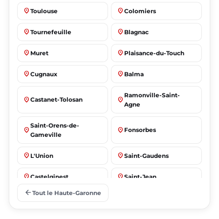
place
place
Toulouse
Colomiers
place
place
Tournefeuille
Blagnac
place
place
Muret
Plaisance-du-Touch
place
place
Cugnaux
Balma
Ramonville-Saint-
place
place
Castanet-Tolosan
Agne
Saint-Orens-de-
place
place
Fonsorbes
Gameville
place
place
L'Union
Saint-Gaudens
place
place
Castelginest
Saint-Jean
arrow_back
Tout le Haute-Garonne
place
place
Villeneuve-Tolosane
Seysses