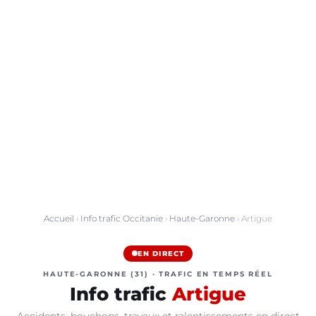
Accueil
›
Info trafic Occitanie
›
Haute-Garonne
› Artigue
EN DIRECT
HAUTE-GARONNE (31) · TRAFIC EN TEMPS RÉEL
Info trafic
Artigue
Accidents, bouchons, travaux et ralentissements en direct