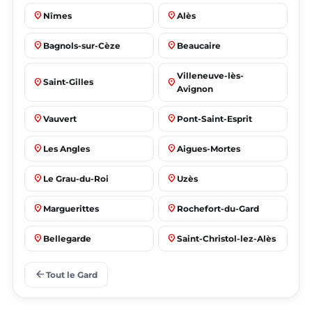
place
place
Nîmes
Alès
place
place
Bagnols-sur-Cèze
Beaucaire
Villeneuve-lès-
place
place
Saint-Gilles
Avignon
place
place
Vauvert
Pont-Saint-Esprit
place
place
Les Angles
Aigues-Mortes
place
place
Le Grau-du-Roi
Uzès
place
place
Marguerittes
Rochefort-du-Gard
place
place
Bellegarde
Saint-Christol-lez-Alès
place
place
Manduel
Laudun-l'Ardoise
arrow_back
Tout le Gard