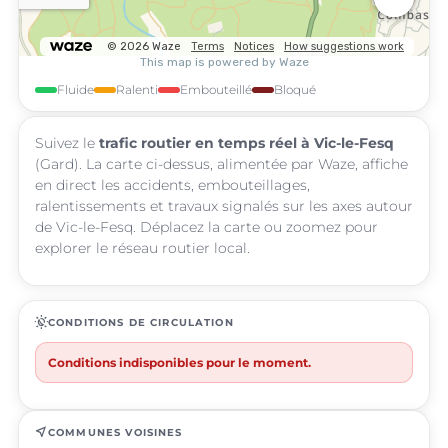
Fluide
Ralenti
Embouteillé
Bloqué
Suivez le
trafic routier en temps réel à Vic-le-Fesq
(Gard). La carte ci-dessus, alimentée par Waze, affiche
en direct les accidents, embouteillages,
ralentissements et travaux signalés sur les axes autour
de Vic-le-Fesq. Déplacez la carte ou zoomez pour
explorer le réseau routier local.
routine
CONDITIONS DE CIRCULATION
Conditions indisponibles pour le moment.
near_me
COMMUNES VOISINES