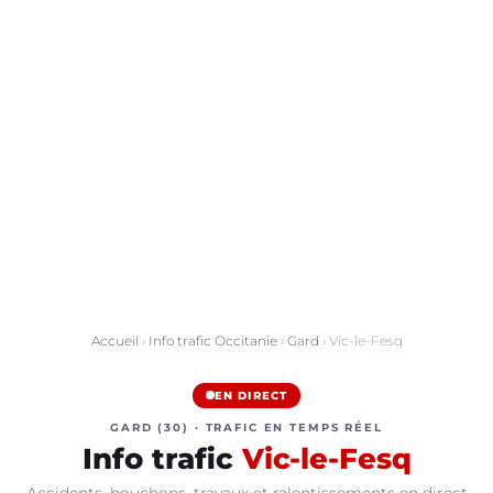
Accueil
›
Info trafic Occitanie
›
Gard
› Vic-le-Fesq
EN DIRECT
GARD (30) · TRAFIC EN TEMPS RÉEL
Info trafic
Vic-le-Fesq
Accidents, bouchons, travaux et ralentissements en direct