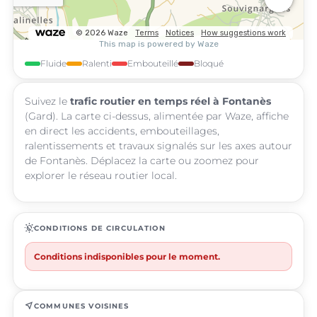
Fluide
Ralenti
Embouteillé
Bloqué
Suivez le
trafic routier en temps réel à Fontanès
(Gard). La carte ci-dessus, alimentée par Waze, affiche
en direct les accidents, embouteillages,
ralentissements et travaux signalés sur les axes autour
de Fontanès. Déplacez la carte ou zoomez pour
explorer le réseau routier local.
routine
CONDITIONS DE CIRCULATION
Conditions indisponibles pour le moment.
near_me
COMMUNES VOISINES