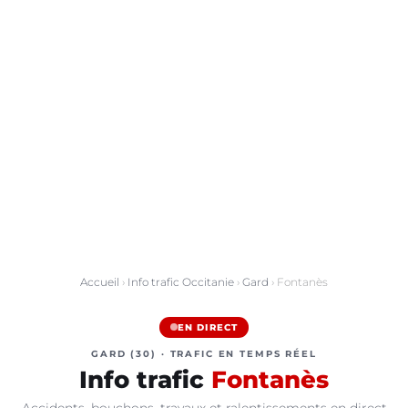
Accueil
›
Info trafic Occitanie
›
Gard
› Fontanès
EN DIRECT
GARD (30) · TRAFIC EN TEMPS RÉEL
Info trafic
Fontanès
Accidents, bouchons, travaux et ralentissements en direct