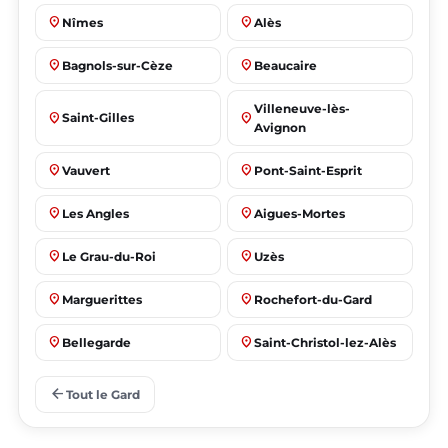
place
place
Nîmes
Alès
place
place
Bagnols-sur-Cèze
Beaucaire
Villeneuve-lès-
place
place
Saint-Gilles
Avignon
place
place
Vauvert
Pont-Saint-Esprit
place
place
Les Angles
Aigues-Mortes
place
place
Le Grau-du-Roi
Uzès
place
place
Marguerittes
Rochefort-du-Gard
place
place
Bellegarde
Saint-Christol-lez-Alès
place
place
Manduel
Laudun-l'Ardoise
arrow_back
Tout le Gard