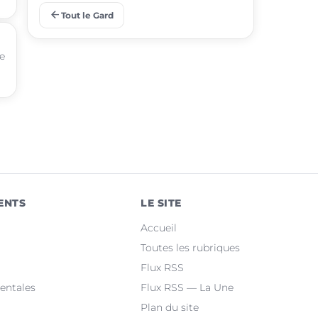
arrow_back
Tout le Gard
place
Aigues-Mortes
te
place
Le Grau-du-Roi
place
Uzès
place
Marguerittes
place
Rochefort-du-Gard
place
Bellegarde
ENTS
LE SITE
place
Saint-Christol-lez-Alès
Accueil
place
Manduel
Toutes les rubriques
Flux RSS
place
Laudun-l'Ardoise
entales
Flux RSS — La Une
Plan du site