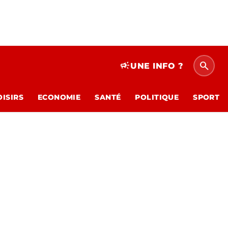
search
campaign
UNE INFO ?
OISIRS
ECONOMIE
SANTÉ
POLITIQUE
SPORT