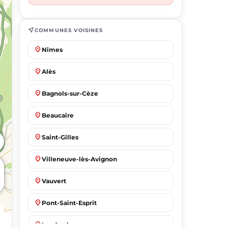
near_me
COMMUNES VOISINES
place
Nîmes
place
Alès
place
Bagnols-sur-Cèze
place
Beaucaire
place
Saint-Gilles
place
Villeneuve-lès-Avignon
place
Vauvert
place
Pont-Saint-Esprit
place
Les Angles