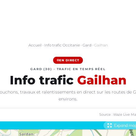
Accueil
›
Info trafic Occitanie
›
Gard
› Gailhan
EN DIRECT
GARD (30) · TRAFIC EN TEMPS RÉEL
Info trafic
Gailhan
ouchons, travaux et ralentissements en direct sur les routes de G
environs.
Source : Waze Live M