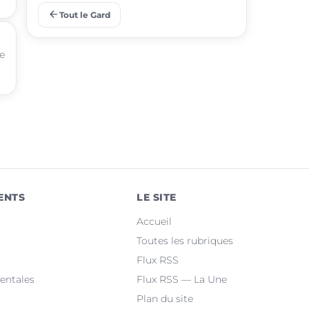
arrow_back
Tout le Gard
place
Aigues-Mortes
te
place
Le Grau-du-Roi
place
Uzès
place
Marguerittes
place
Rochefort-du-Gard
place
Bellegarde
ENTS
LE SITE
place
Saint-Christol-lez-Alès
Accueil
place
Manduel
Toutes les rubriques
Flux RSS
place
Laudun-l'Ardoise
entales
Flux RSS — La Une
Plan du site