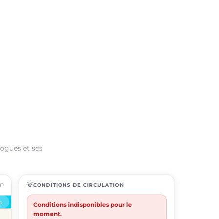
Rogues et ses
ap
routine
CONDITIONS DE CIRCULATION
Conditions indisponibles pour le
moment.