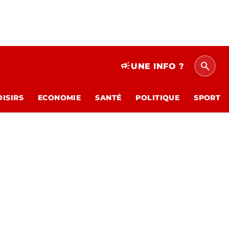
search
campaign
UNE INFO ?
OISIRS
ECONOMIE
SANTÉ
POLITIQUE
SPORT