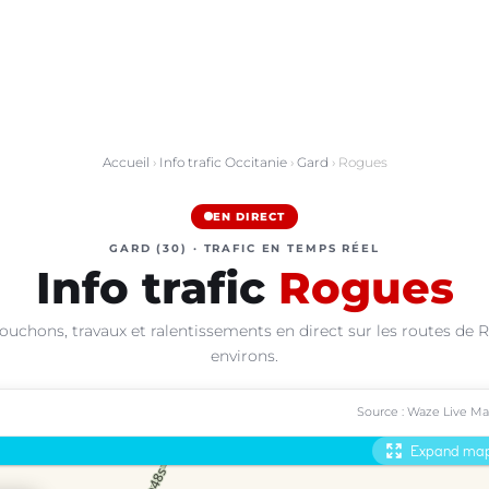
Accueil
›
Info trafic Occitanie
›
Gard
› Rogues
EN DIRECT
GARD (30) · TRAFIC EN TEMPS RÉEL
Info trafic
Rogues
ouchons, travaux et ralentissements en direct sur les routes de 
environs.
Source : Waze Live M