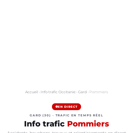
Accueil
›
Info trafic Occitanie
›
Gard
› Pommiers
EN DIRECT
GARD (30) · TRAFIC EN TEMPS RÉEL
Info trafic
Pommiers
Accidents, bouchons, travaux et ralentissements en direct