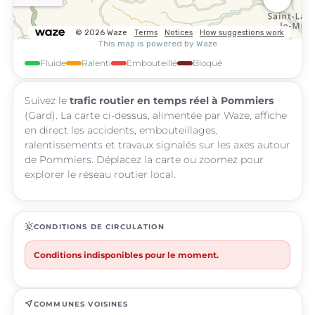
Fluide
Ralenti
Embouteillé
Bloqué
Suivez le
trafic routier en temps réel à Pommiers
(Gard). La carte ci-dessus, alimentée par Waze, affiche
en direct les accidents, embouteillages,
ralentissements et travaux signalés sur les axes autour
de Pommiers. Déplacez la carte ou zoomez pour
explorer le réseau routier local.
routine
CONDITIONS DE CIRCULATION
Conditions indisponibles pour le moment.
near_me
COMMUNES VOISINES