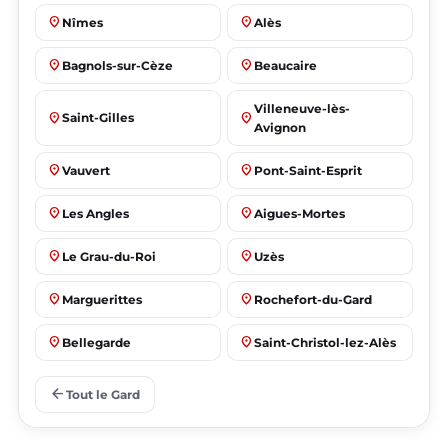
place
place
Nîmes
Alès
place
place
Bagnols-sur-Cèze
Beaucaire
Villeneuve-lès-
place
place
Saint-Gilles
Avignon
place
place
Vauvert
Pont-Saint-Esprit
place
place
Les Angles
Aigues-Mortes
place
place
Le Grau-du-Roi
Uzès
place
place
Marguerittes
Rochefort-du-Gard
place
place
Bellegarde
Saint-Christol-lez-Alès
place
place
Manduel
Laudun-l'Ardoise
arrow_back
Tout le Gard