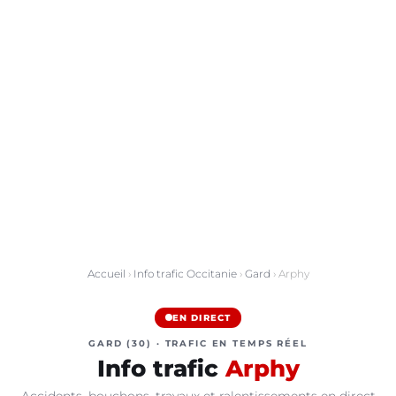
Accueil
›
Info trafic Occitanie
›
Gard
› Arphy
EN DIRECT
GARD (30) · TRAFIC EN TEMPS RÉEL
Info trafic
Arphy
Accidents, bouchons, travaux et ralentissements en direct