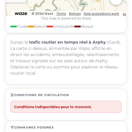
Fluide
Ralenti
Embouteillé
Bloqué
Suivez le
trafic routier en temps réel à Arphy
(Gard).
La carte ci-dessus, alimentée par Waze, affiche en
direct les accidents, embouteillages, ralentissements
et travaux signalés sur les axes autour de Arphy.
Déplacez la carte ou zoomez pour explorer le réseau
routier local.
routine
CONDITIONS DE CIRCULATION
Conditions indisponibles pour le moment.
near_me
COMMUNES VOISINES