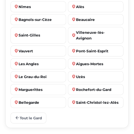
place
place
Nîmes
Alès
place
place
Bagnols-sur-Cèze
Beaucaire
Villeneuve-lès-
place
place
Saint-Gilles
Avignon
place
place
Vauvert
Pont-Saint-Esprit
place
place
Les Angles
Aigues-Mortes
place
place
Le Grau-du-Roi
Uzès
place
place
Marguerittes
Rochefort-du-Gard
place
place
Bellegarde
Saint-Christol-lez-Alès
place
place
Manduel
Laudun-l'Ardoise
arrow_back
Tout le Gard