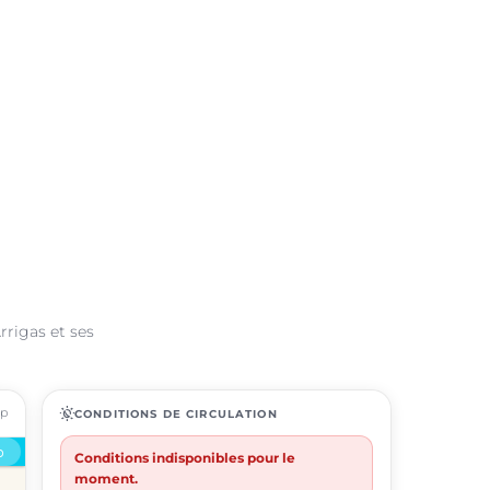
rrigas et ses
ap
routine
CONDITIONS DE CIRCULATION
Conditions indisponibles pour le
moment.