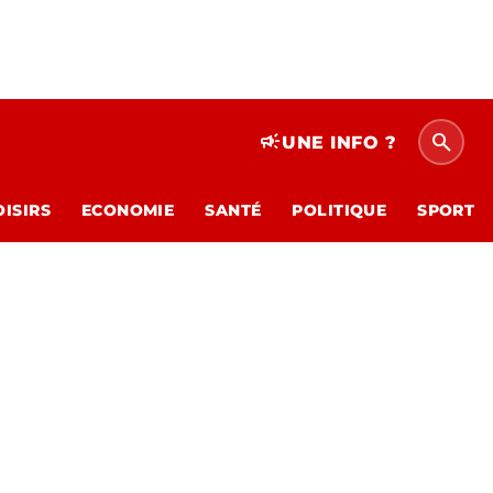
search
campaign
UNE INFO ?
OISIRS
ECONOMIE
SANTÉ
POLITIQUE
SPORT