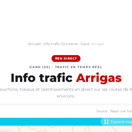
Accueil
›
Info trafic Occitanie
›
Gard
› Arrigas
EN DIRECT
GARD (30) · TRAFIC EN TEMPS RÉEL
Info trafic
Arrigas
ouchons, travaux et ralentissements en direct sur les routes de A
environs.
Source : Waze Live M