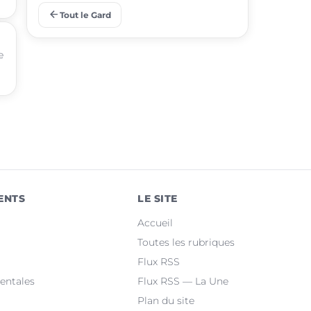
arrow_back
Tout le Gard
place
Aigues-Mortes
e
place
Le Grau-du-Roi
place
Uzès
place
Marguerittes
place
Rochefort-du-Gard
place
Bellegarde
ENTS
LE SITE
place
Saint-Christol-lez-Alès
Accueil
place
Manduel
Toutes les rubriques
Flux RSS
place
Laudun-l'Ardoise
entales
Flux RSS — La Une
Plan du site