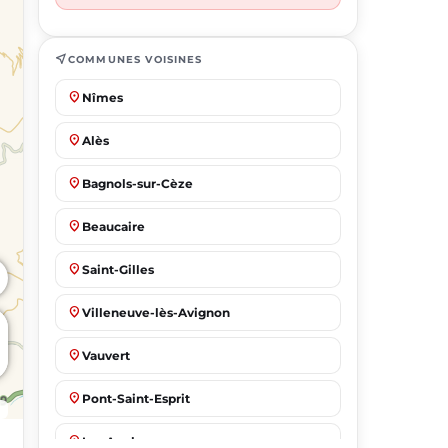
near_me
COMMUNES VOISINES
place
Nîmes
place
Alès
place
Bagnols-sur-Cèze
place
Beaucaire
place
Saint-Gilles
place
Villeneuve-lès-Avignon
place
Vauvert
place
Pont-Saint-Esprit
place
Les Angles