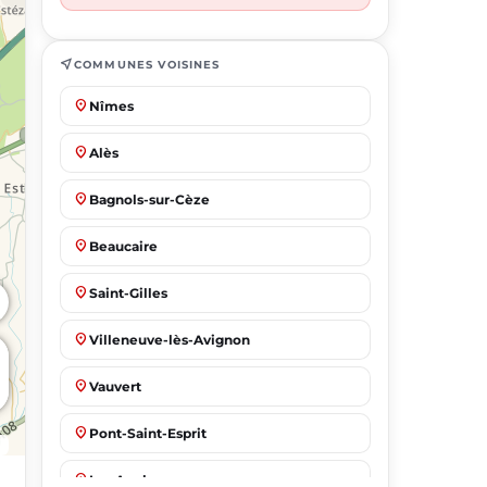
near_me
COMMUNES VOISINES
place
Nîmes
place
Alès
place
Bagnols-sur-Cèze
place
Beaucaire
place
Saint-Gilles
place
Villeneuve-lès-Avignon
place
Vauvert
place
Pont-Saint-Esprit
place
Les Angles