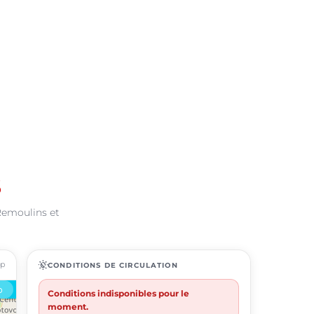
s
 Remoulins et
ap
routine
CONDITIONS DE CIRCULATION
Conditions indisponibles pour le
moment.