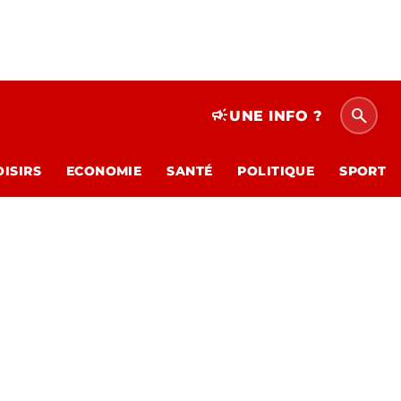
search
campaign
UNE INFO ?
OISIRS
ECONOMIE
SANTÉ
POLITIQUE
SPORT