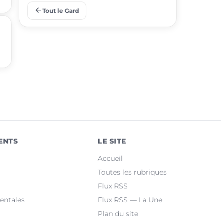
arrow_back
Tout le Gard
place
Aigues-Mortes
place
Le Grau-du-Roi
place
Uzès
place
Marguerittes
place
Rochefort-du-Gard
place
Bellegarde
ENTS
LE SITE
place
Saint-Christol-lez-Alès
Accueil
place
Manduel
Toutes les rubriques
Flux RSS
place
Laudun-l'Ardoise
entales
Flux RSS — La Une
Plan du site