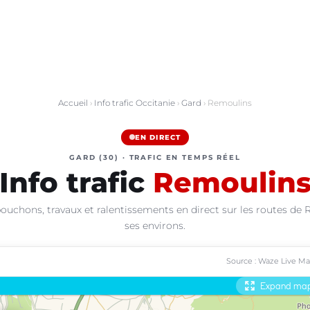
Accueil
›
Info trafic Occitanie
›
Gard
› Remoulins
EN DIRECT
GARD (30) · TRAFIC EN TEMPS RÉEL
Info trafic
Remoulin
ouchons, travaux et ralentissements en direct sur les routes de
ses environs.
Source : Waze Live M