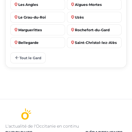
place
place
Les Angles
Aigues-Mortes
place
place
Le Grau-du-Roi
Uzès
place
place
Marguerittes
Rochefort-du-Gard
place
place
Bellegarde
Saint-Christol-lez-Alès
place
place
Manduel
Laudun-l'Ardoise
arrow_back
Tout le Gard
L'actualité de l'Occitanie en continu