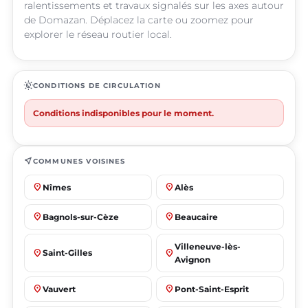
ralentissements et travaux signalés sur les axes autour
de Domazan. Déplacez la carte ou zoomez pour
explorer le réseau routier local.
routine
CONDITIONS DE CIRCULATION
Conditions indisponibles pour le moment.
near_me
COMMUNES VOISINES
place
place
Nîmes
Alès
place
place
Bagnols-sur-Cèze
Beaucaire
Villeneuve-lès-
place
place
Saint-Gilles
Avignon
place
place
Vauvert
Pont-Saint-Esprit