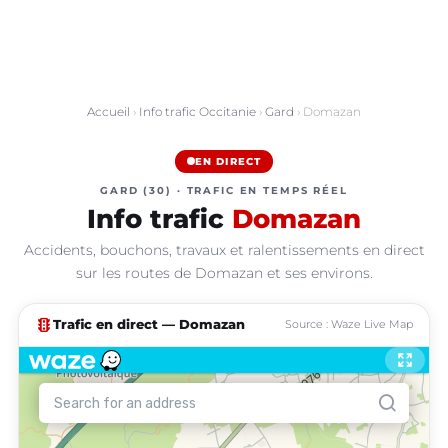
Accueil
›
Info trafic Occitanie
›
Gard
› Domazan
EN DIRECT
GARD (30) · TRAFIC EN TEMPS RÉEL
Info trafic
Domazan
Accidents, bouchons, travaux et ralentissements en direct
sur les routes de Domazan et ses environs.
traffic
Trafic en direct — Domazan
Source : Waze Live Map