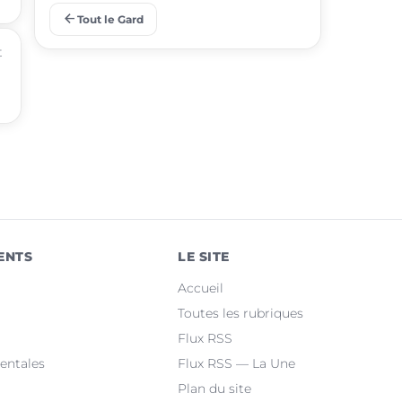
arrow_back
Tout le Gard
place
Aigues-Mortes
t
place
Le Grau-du-Roi
place
Uzès
place
Marguerittes
place
Rochefort-du-Gard
place
Bellegarde
ENTS
LE SITE
place
Saint-Christol-lez-Alès
Accueil
place
Manduel
Toutes les rubriques
Flux RSS
place
Laudun-l'Ardoise
entales
Flux RSS — La Une
Plan du site