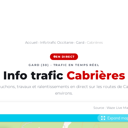
Accueil
›
Info trafic Occitanie
›
Gard
› Cabrières
EN DIRECT
GARD (30) · TRAFIC EN TEMPS RÉEL
Info trafic
Cabrières
uchons, travaux et ralentissements en direct sur les routes de Ca
environs.
Source : Waze Live M