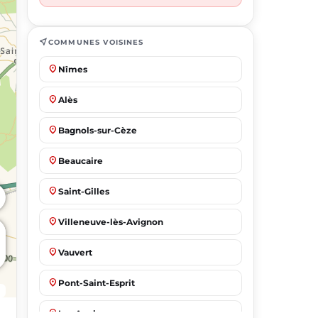
near_me
COMMUNES VOISINES
place
Nîmes
place
Alès
place
Bagnols-sur-Cèze
place
Beaucaire
place
Saint-Gilles
place
Villeneuve-lès-Avignon
place
Vauvert
place
Pont-Saint-Esprit
place
Les Angles