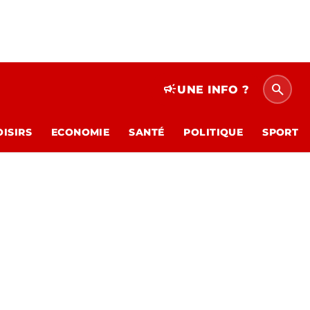
search
campaign
UNE INFO ?
OISIRS
ECONOMIE
SANTÉ
POLITIQUE
SPORT