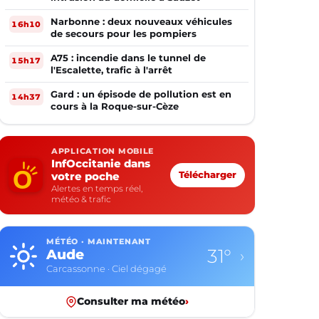
Narbonne : deux nouveaux véhicules
16h10
de secours pour les pompiers
A75 : incendie dans le tunnel de
15h17
l'Escalette, trafic à l'arrêt
Gard : un épisode de pollution est en
14h37
cours à la Roque-sur-Cèze
APPLICATION MOBILE
InfOccitanie dans
votre poche
Télécharger
Alertes en temps réel,
météo & trafic
MÉTÉO · MAINTENANT
31°
Aude
›
Carcassonne · Ciel dégagé
Consulter ma météo
›