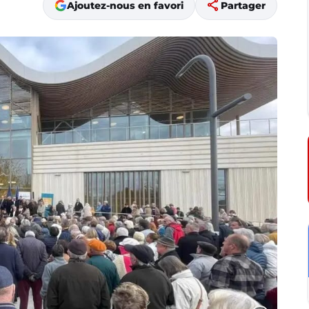
share
Ajoutez-nous en favori
Partager