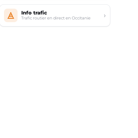
Info trafic
›
Trafic routier en direct en Occitanie