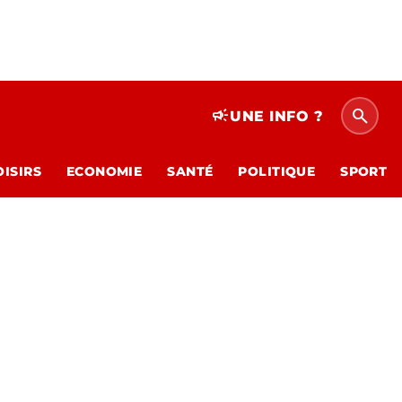
search
campaign
UNE INFO ?
OISIRS
ECONOMIE
SANTÉ
POLITIQUE
SPORT