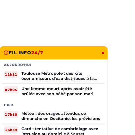
FIL INFO
24/7
AUJOURD'HUI
Toulouse Métropole : des kits
11h11
économiseurs d'eau distribués à la
population
Une femme meurt après avoir été
07h04
brûlée avec son bébé par son mari
HIER
Météo : des orages attendus ce
17h10
dimanche en Occitanie, les prévisions
Gard : tentative de cambriolage avec
16h39
intrusion au domicile à Sauzet