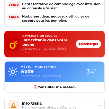
Gard : tentative de cambriolage avec intrusion
16h39
au domicile à Sauzet
Narbonne : deux nouveaux véhicules de
16h10
secours pour les pompiers
APPLICATION MOBILE
InfOccitanie dans votre
poche
Télécharger
Alertes en temps réel, météo &
trafic
MÉTÉO · MAINTENANT
34°
Aude
›
Carcassonne · Ciel dégagé
Consulter ma météo
›
Info trafic
›
Trafic routier en direct en Occitanie