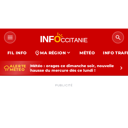
menu
search
expand_more
location_on
FIL INFO
MA RÉGION
MÉTÉO
INFO TRAF
Météo : orages ce dimanche soir, nouvelle
ALERTE
thunderstorm
chevron_right
MÉTÉO
hausse du mercure dès ce lundi !
PUBLICITÉ