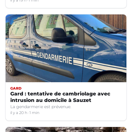
il y a 19 h
1 min
GARD
Gard : tentative de cambriolage avec
intrusion au domicile à Sauzet
La gendarmerie est prévenue.
il y a 20 h
1 min