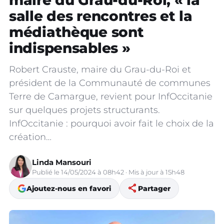
maire du Grau-du-Roi, « la
salle des rencontres et la
médiathèque sont
indispensables »
Robert Crauste, maire du Grau-du-Roi et
président de la Communauté de communes
Terre de Camargue, revient pour InfOccitanie
sur quelques projets structurants.
InfOccitanie : pourquoi avoir fait le choix de la
création…
Linda Mansouri
Publié le 14/05/2024 à 08h42 · Mis à jour à 15h48
share
Ajoutez-nous en favori
Partager