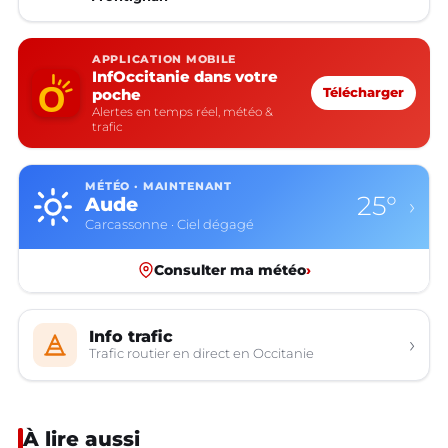
APPLICATION MOBILE
InfOccitanie dans votre
poche
Télécharger
Alertes en temps réel, météo &
trafic
MÉTÉO · MAINTENANT
19°
Aveyron
›
Rodez · Ciel dégagé
Consulter ma météo
›
Info trafic
›
Trafic routier en direct en Occitanie
À lire aussi