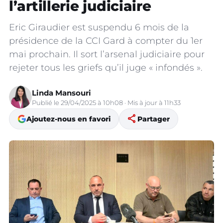
l’artillerie judiciaire
Eric Giraudier est suspendu 6 mois de la
présidence de la CCI Gard à compter du 1er
mai prochain. Il sort l’arsenal judiciaire pour
rejeter tous les griefs qu’il juge « infondés ».
Linda Mansouri
Publié le 29/04/2025 à 10h08 · Mis à jour à 11h33
share
Ajoutez-nous en favori
Partager