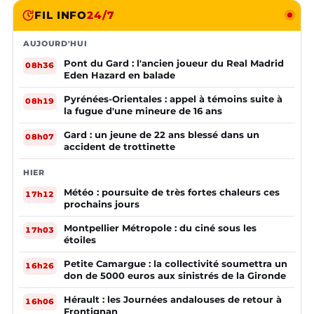
FIL INFO
24/7
AUJOURD'HUI
Pont du Gard : l'ancien joueur du Real Madrid
08h36
Eden Hazard en balade
Pyrénées-Orientales : appel à témoins suite à
08h19
la fugue d'une mineure de 16 ans
Gard : un jeune de 22 ans blessé dans un
08h07
accident de trottinette
HIER
Météo : poursuite de très fortes chaleurs ces
17h12
prochains jours
Montpellier Métropole : du ciné sous les
17h03
étoiles
Petite Camargue : la collectivité soumettra un
16h26
don de 5000 euros aux sinistrés de la Gironde
Hérault : les Journées andalouses de retour à
16h06
Frontignan