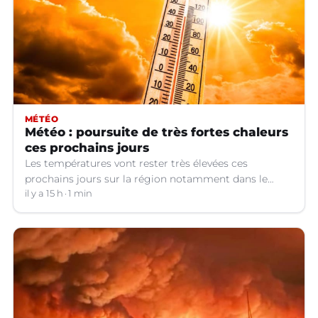
MÉTÉO
Météo : poursuite de très fortes chaleurs
ces prochains jours
Les températures vont rester très élevées ces
prochains jours sur la région notamment dans le
Languedoc.
il y a 15 h
1 min