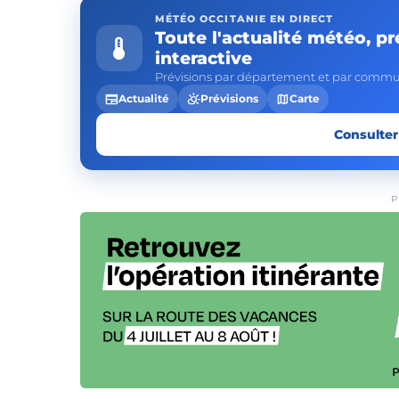
MÉTÉO OCCITANIE EN DIRECT
Toute l'actualité météo, pr
device_thermostat
interactive
Prévisions par département et par commun
newspaper
partly_cloudy_day
map
Actualité
Prévisions
Carte
Consulter
P