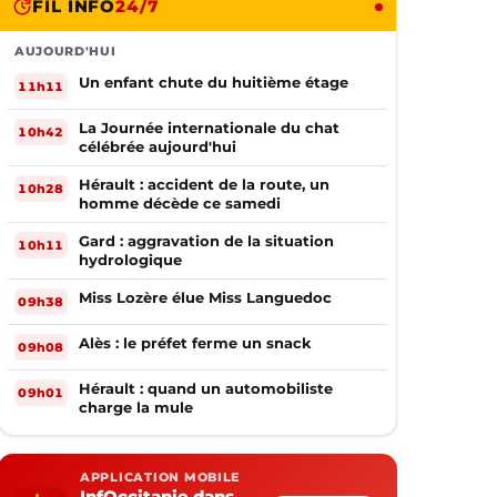
FIL INFO
24/7
AUJOURD'HUI
Un enfant chute du huitième étage
11h11
La Journée internationale du chat
10h42
célébrée aujourd'hui
Hérault : accident de la route, un
10h28
homme décède ce samedi
Gard : aggravation de la situation
10h11
hydrologique
Miss Lozère élue Miss Languedoc
09h38
Alès : le préfet ferme un snack
09h08
Hérault : quand un automobiliste
09h01
charge la mule
APPLICATION MOBILE
InfOccitanie dans