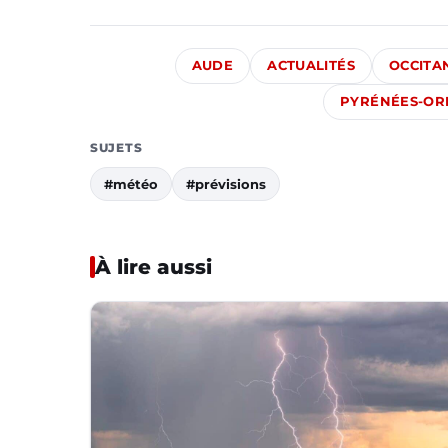
AUDE
ACTUALITÉS
OCCITA
PYRÉNÉES-OR
SUJETS
#météo
#prévisions
À lire aussi