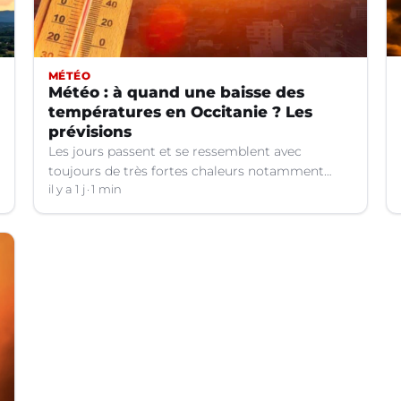
MÉTÉO
Météo : à quand une baisse des
températures en Occitanie ? Les
prévisions
Les jours passent et se ressemblent avec
toujours de très fortes chaleurs notamment
dans le Languedoc. Jusqu’à quand ?
il y a 1 j
1 min