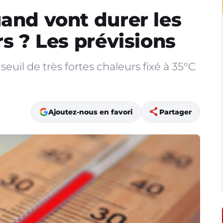
uand vont durer les
rs ? Les prévisions
euil de très fortes chaleurs fixé à 35°C
share
Ajoutez-nous en favori
Partager