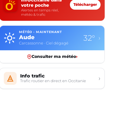
votre poche
Télécharger
Alertes en temps réel,
météo & trafic
MÉTÉO · MAINTENANT
32°
Aude
›
Carcassonne · Ciel dégagé
Consulter ma météo
›
Info trafic
›
Trafic routier en direct en Occitanie