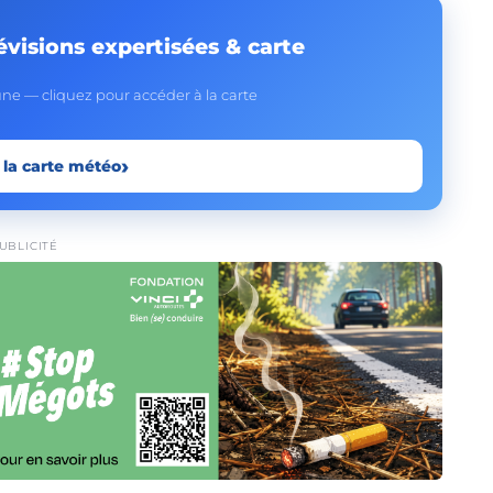
évisions expertisées & carte
e — cliquez pour accéder à la carte
›
 la carte météo
UBLICITÉ