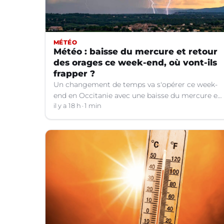
MÉTÉO
Météo : baisse du mercure et retour
des orages ce week-end, où vont-ils
frapper ?
Un changement de temps va s'opérer ce week-
end en Occitanie avec une baisse du mercure et
le retour d'orages dans certains départements.
il y a 18 h
1 min