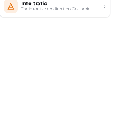
Info trafic
›
Trafic routier en direct en Occitanie