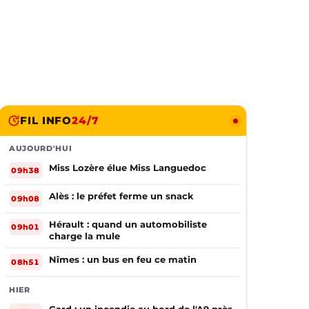
FIL INFO
24/7
AUJOURD'HUI
Miss Lozère élue Miss Languedoc
09h38
Alès : le préfet ferme un snack
09h08
Hérault : quand un automobiliste
09h01
charge la mule
Nîmes : un bus en feu ce matin
08h51
HIER