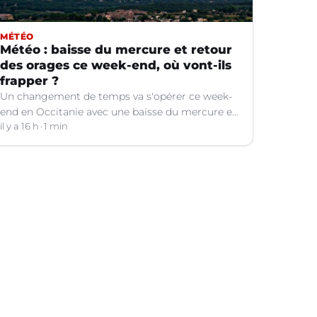
MÉTÉO
Météo : baisse du mercure et retour
des orages ce week-end, où vont-ils
frapper ?
Un changement de temps va s'opérer ce week-
end en Occitanie avec une baisse du mercure et
le retour d'orages dans certains départements.
il y a 16 h
1 min