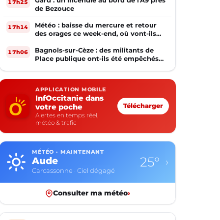
Gard : un incendie au bord de l'A9 près
17h25
de Bezouce
Météo : baisse du mercure et retour
17h14
des orages ce week-end, où vont-ils
frapper ?
Bagnols-sur-Cèze : des militants de
17h06
Place publique ont-ils été empêchés
de tracter par la mairie ?
APPLICATION MOBILE
InfOccitanie dans
votre poche
Télécharger
Alertes en temps réel,
météo & trafic
MÉTÉO · MAINTENANT
25°
Aude
›
Carcassonne · Ciel dégagé
Consulter ma météo
›