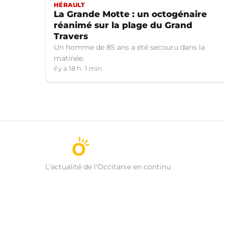
HÉRAULT
La Grande Motte : un octogénaire
réanimé sur la plage du Grand
Travers
Un homme de 85 ans a été secouru dans la
matinée.
il y a 18 h
1 min
L'actualité de l'Occitanie en continu