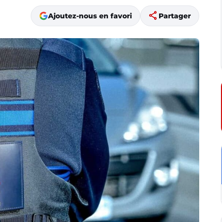
share
Ajoutez-nous en favori
Partager