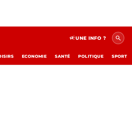
search
campaign
UNE INFO ?
OISIRS
ECONOMIE
SANTÉ
POLITIQUE
SPORT