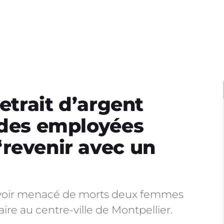
retrait d’argent
 des employées
revenir avec un
avoir menacé de morts deux femmes
e au centre-ville de Montpellier.