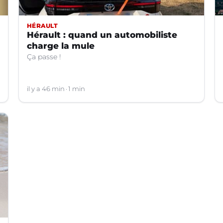
HÉRAULT
Hérault : quand un automobiliste
charge la mule
Ça passe !
il y a 46 min
1 min