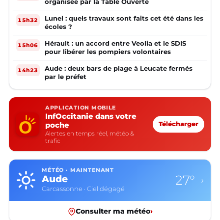
organisée par la Table Ouverte
Lunel : quels travaux sont faits cet été dans les
15h32
écoles ?
Hérault : un accord entre Veolia et le SDIS
15h06
pour libérer les pompiers volontaires
Aude : deux bars de plage à Leucate fermés
14h23
par le préfet
APPLICATION MOBILE
InfOccitanie dans votre
poche
Télécharger
Alertes en temps réel, météo &
trafic
MÉTÉO · MAINTENANT
27°
Aude
›
Carcassonne · Ciel dégagé
Consulter ma météo
›