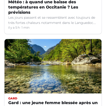
Météo : à quand une baisse des
températures en Occitanie ? Les
prévisions
Les jours passent et se ressemblent avec toujours de
très fortes chaleurs notamment dans le Languedoc.
Jusqu’à quand ?
il y a 5 h
1 min
GARD
Gard : une jeune femme blessée après un