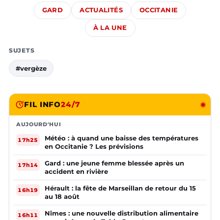
GARD
ACTUALITÉS
OCCITANIE
À LA UNE
SUJETS
#vergèze
FIL INFO
24/7
AUJOURD'HUI
Météo : à quand une baisse des températures
17h25
en Occitanie ? Les prévisions
Gard : une jeune femme blessée après un
17h14
accident en rivière
Hérault : la fête de Marseillan de retour du 15
16h19
au 18 août
Nîmes : une nouvelle distribution alimentaire
16h11