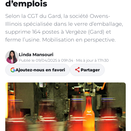
d’emplois
Selon la CGT du Gard, la société Owens-
Illinois spécialisée dans le verre d’emballage,
supprime 164 postes à Vergèze (Gard) et
ferme l’usine. Mobilisation en perspective.
Linda Mansouri
Publié le 09/04/2025 à 09h34 · Mis à jour à 17h30
share
Ajoutez-nous en favori
Partager