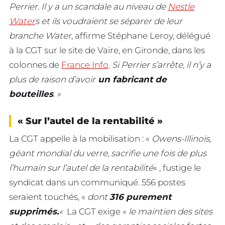
Perrier
.
Il y a un scandale au niveau de
Nestle
Water
s et ils voudraient se séparer de leur
branche Water
, affirme Stéphane Leroy, délégué
à la CGT sur le site de Vaire, en Gironde, dans les
colonnes de
France Info
.
Si Perrier s’arrête, il n’y a
plus de raison d’avoir
un fabricant de
bouteilles
. »
« Sur l’autel de la rentabilité »
La CGT appelle à la mobilisation : «
Owens-Illinois,
géant mondial du verre, sacrifie une fois de plus
l’humain sur l’autel de la rentabilité
« , fustige le
syndicat dans un communiqué. 556 postes
seraient touchés, «
dont
316 purement
supprimés.
«
La CGT exige «
le maintien des sites